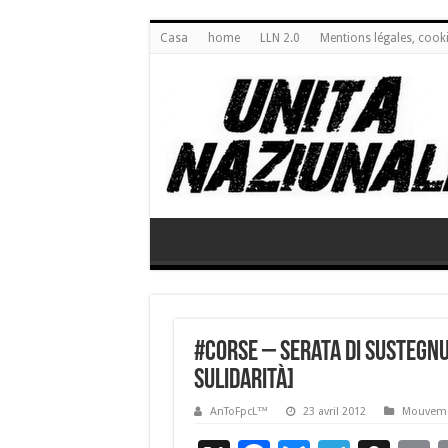
Casa
home
LLN 2.0
Mentions légales, cook
#Corse – Serata di sustegnu
Sulidarità]
AnToFpcL™
23 avril 2012
Mouveme