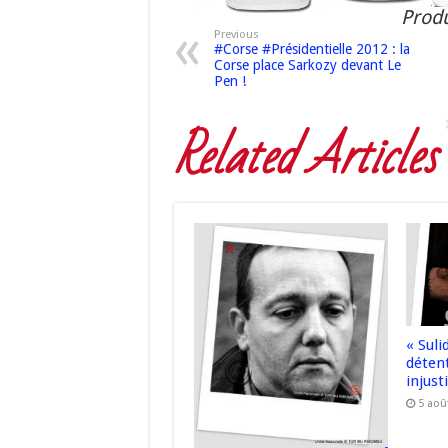
Produ
Previous
#Corse #Présidentielle 2012 : la
Corse place Sarkozy devant Le
Pen !
Related Articles
« Sul
déten
injusti
5 aoû