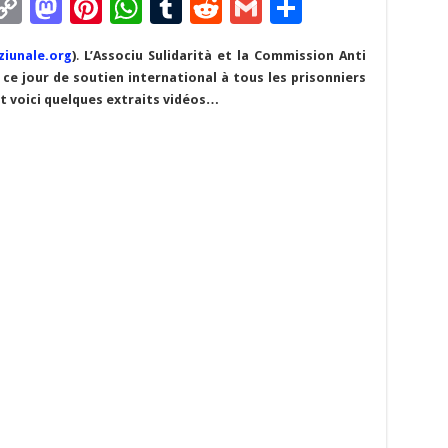
C
M
Pi
W
T
R
G
P
m
o
as
nt
h
u
e
m
ar
ziunale.org
)
.
L’Associu Sulidarità et la Commission Anti
i
p
to
er
at
m
d
ai
ta
ce jour de soutien international à tous les prisonniers
y
d
es
sA
bl
di
l
g
nt voici quelques extraits vidéos…
Li
o
t
p
r
t
er
n
n
p
k