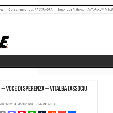
ies
Qui sommes nous ? A SQUADRA
Simonpoli Anthony – AnToFpcL™ Milit
 – Voce di Sperenza – Vitalba [Associu
nt National
,
STAMPA NUSTRALE
,
Sulidarità