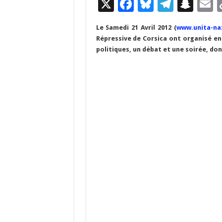
X
F
Bl
T
S
E
ac
u
el
n
Le Samedi 21 Avril 2012 (
www.unita-na
e
es
e
a
a
Répressive de Corsica ont organisé en 
b
ky
gr
p
l
politiques, un débat et une soirée, do
o
a
c
o
m
h
k
at