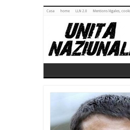
Casa
home
LLN 2.0
Mentions légales, cook