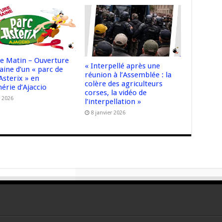
e Matin – Ouverture
« Interpellé après une
aine d’un « parc de
réunion à l’Assemblée : la
 Asterix » en
colère des agriculteurs
érie d’Ajaccio
corses, la vidéo de
l 2026
l’interpellation »
8 janvier 2026