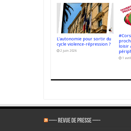
#Cors
L’autonomie pour sortir du
proch
cycle violence-répression ?
loisir
2 juin 2026
périph
1 avri
—- REVUE DE PRESSE —-