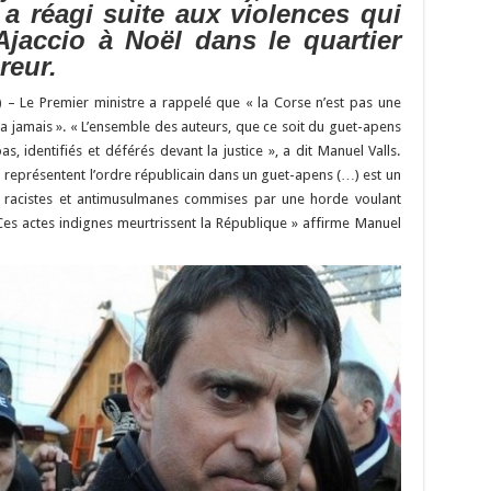
y
d
es
sA
bl
di
l
g
 a réagi suite aux violences qui
Li
o
t
p
r
t
er
Ajaccio à Noël dans le quartier
reur.
n
n
p
k
) – Le Premier ministre a rappelé que « la Corse n’est pas une
era jamais ». « L’ensemble des auteurs, que ce soit du guet-apens
, identifiés et déférés devant la justice », a dit Manuel Valls.
i représentent l’ordre républicain dans un guet-apens (…) est un
les racistes et antimusulmanes commises par une horde voulant
. Ces actes indignes meurtrissent la République » affirme Manuel