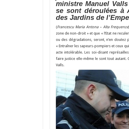
b
ky
gr
p
l
ministre Manuel Valls
o
a
c
se sont déroulées à 
des Jardins de l’Empe
o
m
h
k
at
(
Francescu Maria Antona – Alta Frequenza
zone de non-droit » et que « l’Etat ne recul
ou des dégradations, seront, n’en doutez pas
« Entraîner les sapeurs-pompiers et ceux qu
acte intolérable. Les soi-disant représail
faire justice elle-même le sont tout autant
Valls.