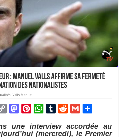
eur : Manuel Valls affirme sa fermeté
nation des nationalistes
ualités
,
Valls Manuel
C
M
Pi
W
T
R
G
P
m
o
as
nt
h
u
e
m
ar
s une interview accordée au
i
p
to
er
at
m
d
ai
ta
jourd’hui (mercredi), le Premier