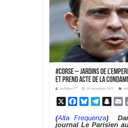
#corse – Jardins de l’Emper
et prend acte de la condam
AnToFpcL™
30 décembre 2015
act
X
F
Bl
T
S
E
ac
u
el
n
(
Alta Frequenza
) Dan
e
es
e
a
a
journal
Le Parisien
au