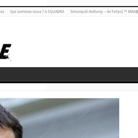
ies
Qui sommes nous ? A SQUADRA
Simonpoli Anthony – AnToFpcL™ Milit