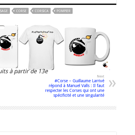
SSAGE
CORSE
CORSICA
POMPIER
its à partir de 13e
Next
#Corse – Guillaume Larrivé
répond à Manuel Valls : Il faut
respecter les Corses qui ont une
spécificité et une singularité