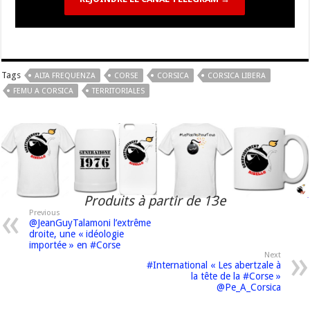
Tags
ALTA FREQUENZA
CORSE
CORSICA
CORSICA LIBERA
FEMU A CORSICA
TERRITORIALES
Produits à partir de 13e
Previous
@JeanGuyTalamoni l’extrême
droite, une « idéologie
importée » en #Corse
Next
#International « Les abertzale à
la tête de la #Corse »
@Pe_A_Corsica