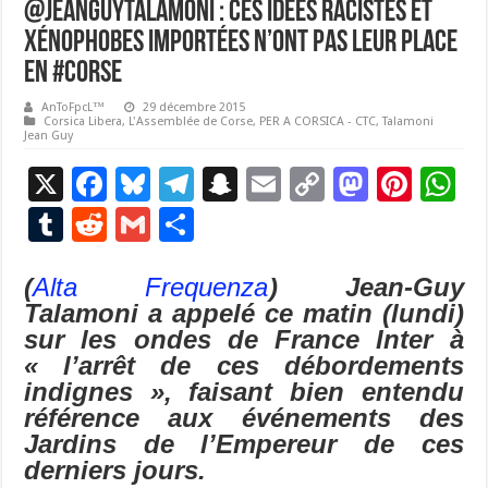
@JeanGuyTalamoni : ces idées racistes et
xénophobes importées n’ont pas leur place
en #Corse
AnToFpcL™
29 décembre 2015
Corsica Libera
,
L'Assemblée de Corse
,
PER A CORSICA - CTC
,
Talamoni
Jean Guy
X
F
Bl
T
S
E
C
M
Pi
W
ac
u
el
n
m
o
as
nt
h
T
R
G
P
e
es
e
a
ai
p
to
er
at
u
e
m
ar
b
ky
gr
p
l
y
d
es
s
(
Alta Frequenza
)
Jean-Guy
m
d
ai
ta
Talamoni a appelé ce matin (lundi)
o
a
c
Li
o
t
p
bl
di
l
g
sur les ondes de France Inter à
o
m
h
n
n
p
r
t
er
« l’arrêt de ces débordements
k
at
k
indignes », faisant bien entendu
référence aux événements des
Jardins de l’Empereur de ces
derniers jours.