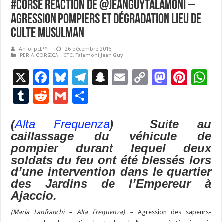
#Corse Réaction de @JeanGuyTalamoni –
Agression pompiers et dégradation lieu de
culte musulman
AnToFpcL™
26 décembre 2015
PER A CORSICA - CTC
,
Talamoni Jean Guy
X
F
Bl
T
S
E
C
M
Pi
W
ac
u
el
n
m
o
as
nt
h
T
R
G
P
e
es
e
a
ai
p
to
er
at
u
e
m
ar
b
ky
gr
p
l
y
d
es
s
(
Alta Frequenza
) Suite au
m
d
ai
ta
caillassage du véhicule de
o
a
c
Li
o
t
p
bl
di
l
g
pompier durant lequel deux
o
m
h
n
n
p
r
t
er
soldats du feu ont été blessés lors
k
at
k
d’une intervention dans le quartier
des Jardins de l’Empereur à
Ajaccio.
(Maria Lanfranchi – Alta Frequenza) –
Agression des sapeurs-