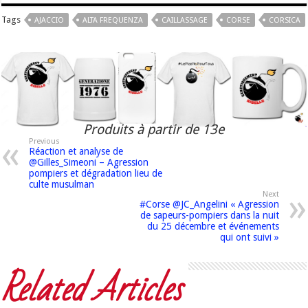
Tags
AJACCIO
ALTA FREQUENZA
CAILLASSAGE
CORSE
CORSICA
Produits à partir de 13e
Previous
Réaction et analyse de
@Gilles_Simeoni – Agression
pompiers et dégradation lieu de
culte musulman
Next
#Corse @JC_Angelini « Agression
de sapeurs-pompiers dans la nuit
du 25 décembre et événements
qui ont suivi »
Related Articles