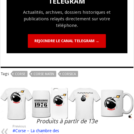
TELEGRAM
k
at
k
Actualités, archives, dossiers historiques et
publications relayés directement sur votre
téléphone.
REJOINDRE LE CANAL TELEGRAM →
Tags
CORSE
CORSE MATIN
CORSICA
Produits à partir de 13e
Previous
#Corse – La chambre des