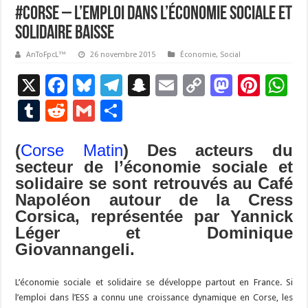
#Corse – L’emploi dans l’économie sociale et
solidaire baisse
AnToFpcL™
26 novembre 2015
Économie
,
Social
X
F
Bl
T
S
E
C
M
Pi
W
ac
u
el
n
m
o
as
nt
h
T
R
G
P
e
es
e
a
ai
p
to
er
at
u
e
m
ar
b
ky
gr
p
l
y
d
es
s
(
Corse Matin
) Des acteurs du
m
d
ai
ta
secteur de l’économie sociale et
o
a
c
Li
o
t
p
bl
di
l
g
solidaire se sont retrouvés au Café
o
m
h
n
n
p
r
t
er
Napoléon autour de la Cress
k
at
k
Corsica, représentée par Yannick
Léger et Dominique
Giovannangeli.
L’économie sociale et solidaire se développe partout en France. Si
l’emploi dans l’ESS a connu une croissance dynamique en Corse, les