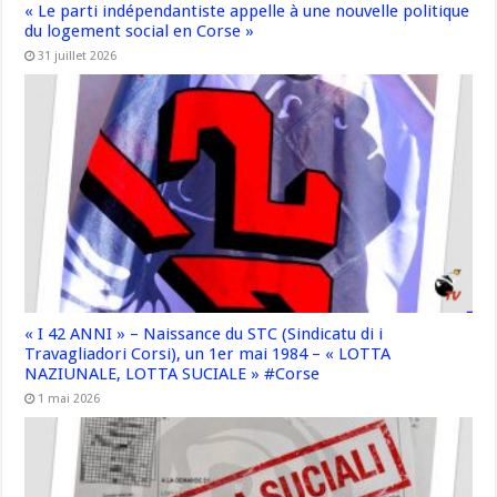
« Le parti indépendantiste appelle à une nouvelle politique
du logement social en Corse »
31 juillet 2026
« I 42 ANNI » – Naissance du STC (Sindicatu di i
Travagliadori Corsi), un 1er mai 1984 – « LOTTA
NAZIUNALE, LOTTA SUCIALE » #Corse
1 mai 2026