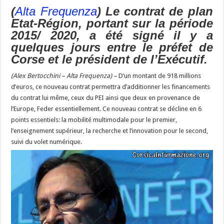
b
ky
gr
p
l
y
d
es
s
(
Alta Frequenza
) Le contrat de plan
m
d
ai
ta
Etat-Région, portant sur la période
o
a
c
Li
o
t
p
bl
di
l
g
2015/ 2020, a été signé il y a
o
m
h
n
n
p
r
t
er
quelques jours entre le préfet de
k
at
k
Corse et le président de l’Exécutif.
(Alex Bertocchini – Alta Frequenza) –
D’un montant de 918 millions
d’euros, ce nouveau contrat permettra d’additionner les financements
du contrat lui même, ceux du PEI ainsi que deux en provenance de
l’Europe, Feder essentiellement. Ce nouveau contrat se décline en 6
points essentiels: la mobilité multimodale pour le premier,
l’enseignement supérieur, la recherche et l’innovation pour le second,
suivi du volet numérique.