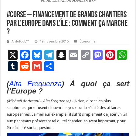
Photo illustration FONCIER BTP
#Corse – Financement de grands chantiers
par l’Europe dans l’île : comment ça marche
?
AnToFpcL™
19 novembre 2015
Économie
X
F
Bl
T
S
E
C
M
Pi
W
ac
u
el
n
m
o
as
nt
h
T
R
G
P
e
es
e
a
ai
p
to
er
at
u
e
m
ar
b
ky
gr
p
l
y
d
es
s
(
Alta Frequenza
) À quoi ça sert
m
d
ai
ta
l’Europe ?
o
a
c
Li
o
t
p
bl
di
l
g
o
m
h
n
n
p
(Michaël Andreani – Alta Frequenza) –
À rien, diront les plus
r
t
er
sceptiques qui refusent d’ouvrir les yeux sur la réalité des affaires
k
at
k
européennes. Le meilleur exemple : il suffit simplement de jeter un œil
aux panneaux présentant tel ou tel chantier, souvent important, pour
être éclairé sur la question.