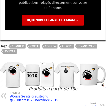
publications relayés directement sur votre
téléphone.
REJOINDRE LE CANAL TELEGRAM →
Tags
CHANTIER
CORSE
CORSICA
EUROPE
FINANCEMENT
FONCIER
Produits à partir de 13e
Previous
#Corse Serata di sustegnu
@Sulidarità le 20 novembre 2015
Next