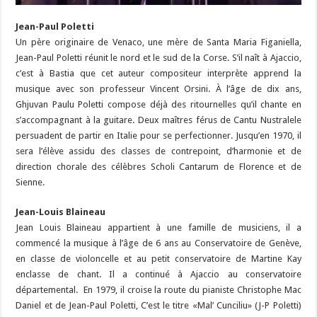
Jean-Paul Poletti
Un père originaire de Venaco, une mère de Santa Maria Figaniella,
Jean-Paul Poletti réunit le nord et le sud de la Corse. S’il naît à Ajaccio,
c’est à Bastia que cet auteur compositeur interprète apprend la
musique avec son professeur Vincent Orsini. À l’âge de dix ans,
Ghjuvan Paulu Poletti compose déjà des ritournelles qu’il chante en
s’accompagnant à la guitare. Deux maîtres férus de Cantu Nustralele
persuadent de partir en Italie pour se perfectionner. Jusqu’en 1970, il
sera l’élève assidu des classes de contrepoint, d’harmonie et de
direction chorale des célèbres Scholi Cantarum de Florence et de
Sienne.
Jean-Louis Blaineau
Jean Louis Blaineau appartient à une famille de musiciens, il a
commencé la musique à l’âge de 6 ans au Conservatoire de Genève,
en classe de violoncelle et au petit conservatoire de Martine Kay
enclasse de chant. Il a continué à Ajaccio au conservatoire
départemental. En 1979, il croise la route du pianiste Christophe Mac
Daniel et de Jean-Paul Poletti, C’est le titre «Mal’ Cunciliu» (J-P Poletti)