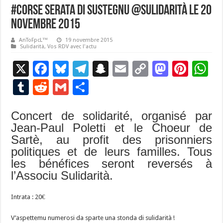
#Corse Serata di sustegnu @Sulidarità le 20
novembre 2015
AnToFpcL™
19 novembre 2015
Sulidarità
,
Vos RDV avec l'actu
X
F
Bl
T
S
E
C
M
Pi
W
ac
u
el
n
m
o
as
nt
h
T
R
G
P
e
es
e
a
ai
p
to
er
at
u
e
m
ar
b
ky
gr
p
l
y
d
es
s
Concert de solidarité, organisé par
m
d
ai
ta
Jean-Paul Poletti et le Choeur de
o
a
c
Li
o
t
p
bl
di
l
g
Sartè, au profit des prisonniers
o
m
h
n
n
p
r
t
er
politiques et de leurs familles. Tous
k
at
k
les bénéfices seront reversés à
l’Associu Sulidarità.
Intrata : 20€
V’aspettemu numerosi da sparte una stonda di sulidarità !