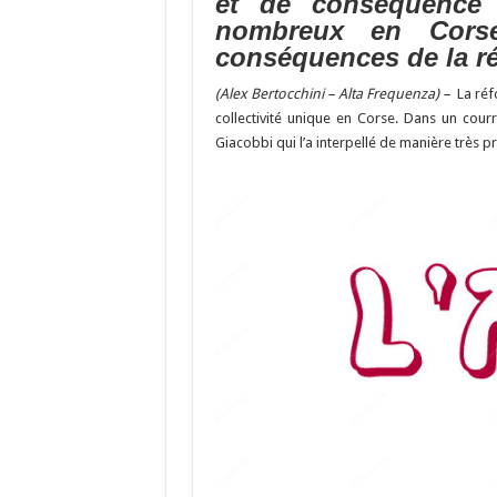
et de conséquence 
o
m
h
nombreux en Corse,
k
at
conséquences de la r
(Alex Bertocchini – Alta Frequenza) –
La réfo
collectivité unique en Corse. Dans un cou
Giacobbi qui l’a interpellé de manière très p