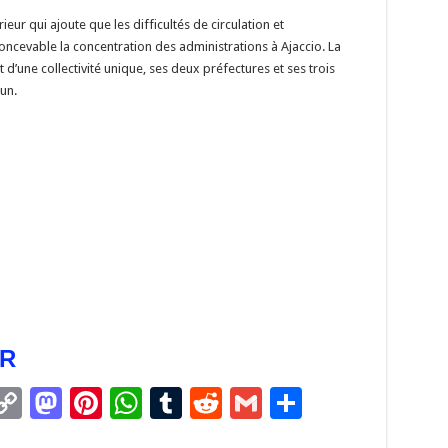
ieur qui ajoute que les difficultés de circulation et
oncevable la concentration des administrations à Ajaccio. La
une collectivité unique, ses deux préfectures et ses trois
un.
DR
C
M
Pi
W
T
R
G
P
m
o
as
nt
h
u
e
m
ar