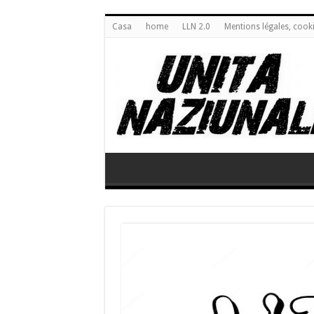
Casa
home
LLN 2.0
Mentions légales, cook