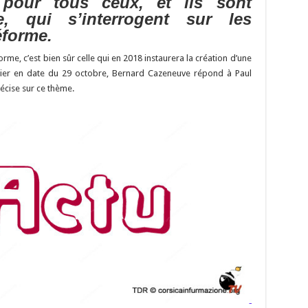
pour tous ceux, et ils sont
n
n
p
 qui s’interrogent sur les
k
éforme.
rme, c’est bien sûr celle qui en 2018 instaurera la création d’une
rrier en date du 29 octobre, Bernard Cazeneuve répond à Paul
récise sur ce thème.