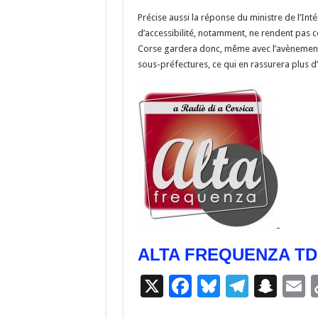
Précise aussi la réponse du ministre de l’Intér
d’accessibilité, notamment, ne rendent pas c
Corse gardera donc, même avec l’avènement d’
sous-préfectures, ce qui en rassurera plus d’
ALTA FREQUENZA T
X
F
Bl
T
S
E
ac
u
el
n