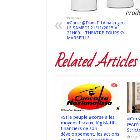
Produ
Previous
#Corse @DianaDiLAlba in giru –
LE SAMEDI 21/11/2015 À
21H00 – THEATRE TOURSKY –
MARSEILLE
Related Articles
«Si le peuple #corse a les
#Cors
moyens fiscaux, législatifs,
@Arrit
financiers de son
Strict
développement, les actions
15 jui
militaires ne se justifient