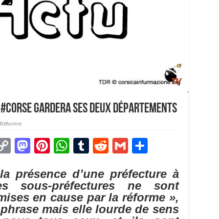
 ‪#‎Corse‬ gardera ses deux départements
 Réforme
C
M
Pi
W
T
R
G
P
m
o
as
nt
h
u
e
m
ar
 la présence d’une préfecture à
i
p
to
er
at
m
d
ai
ta
es sous-préfectures ne sont
y
d
es
sA
bl
di
l
g
mises en cause par la réforme »,
Li
o
t
p
r
t
er
 phrase mais elle lourde de sens