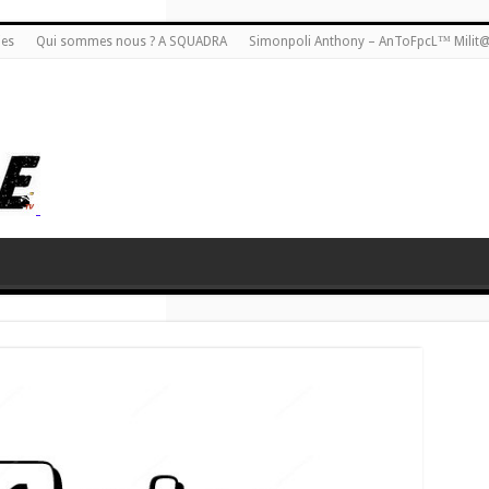
ies
Qui sommes nous ? A SQUADRA
Simonpoli Anthony – AnToFpcL™ Milit