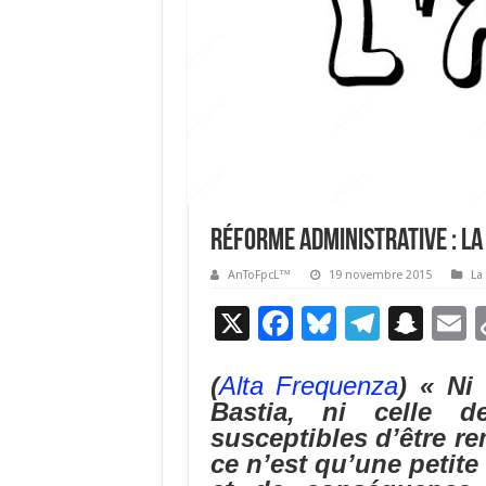
Réforme administrative : la
AnToFpcL™
19 novembre 2015
La
X
F
Bl
T
S
E
ac
u
el
n
(
Alta Frequenza
) « Ni
e
es
e
a
a
Bastia, ni celle d
b
ky
gr
p
l
susceptibles d’être re
o
a
c
ce n’est qu’une petite