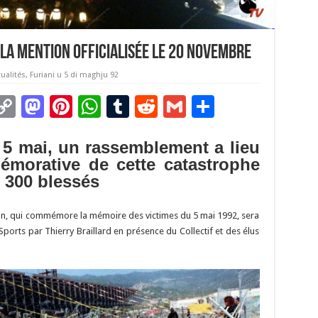
, la mention officialisée le 20 novembre
tualités
,
Furiani u 5 di maghju 92
C
M
Pi
W
T
R
G
P
m
o
as
nt
h
u
e
m
ar
s 5 mai, un rassemblement a lieu
i
p
to
er
at
m
d
ai
ta
émorative de cette catastrophe
y
d
es
sA
bl
di
l
g
2 300 blessés
Li
o
t
p
r
t
er
n
n
p
ption, qui commémore la mémoire des victimes du 5 mai 1992, sera
Sports par Thierry Braillard en présence du Collectif et des élus
k