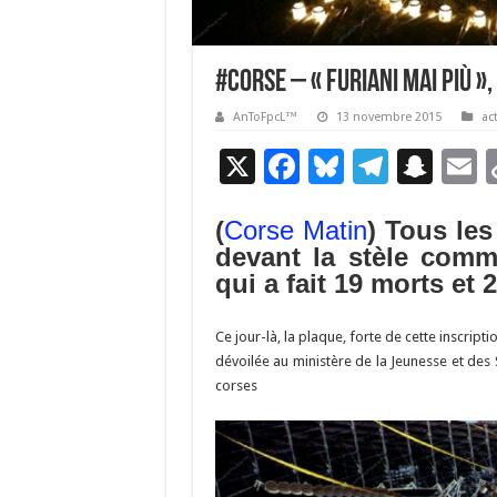
#Corse – « Furiani mai più »
AnToFpcL™
13 novembre 2015
ac
X
F
Bl
T
S
E
ac
u
el
n
(
Corse Matin
) Tous le
e
es
e
a
a
devant la stèle comm
b
ky
gr
p
l
qui a fait 19 morts et 
o
a
c
o
m
h
Ce jour-là, la plaque, forte de cette inscri
dévoilée au ministère de la Jeunesse et des 
k
at
corses