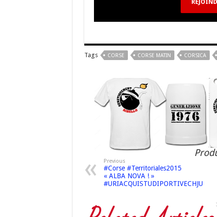
REJOIND
Tags
CORSE
CORSE MATIN
CORSICA
Produ
Previous
#Corse #Territoriales2015
« ALBA NOVA ! »
#URIACQUISTUDIPORTIVECHJU