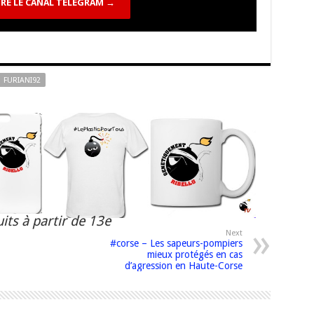
RE LE CANAL TELEGRAM →
FURIANI92
its à partir de 13e
Next
#corse – Les sapeurs-pompiers
mieux protégés en cas
d’agression en Haute-Corse