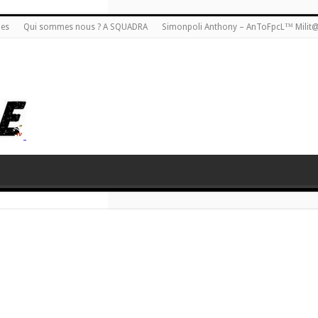
ies
Qui sommes nous ? A SQUADRA
Simonpoli Anthony – AnToFpcL™ Milit