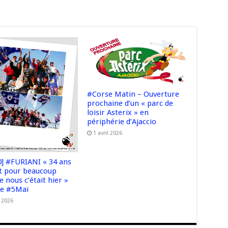
#Corse Matin – Ouverture
prochaine d’un « parc de
loisir Asterix » en
périphérie d’Ajaccio
1 avril 2026
0] #FURIANI « 34 ans
et pour beaucoup
e nous c’était hier »
e #5Mai
 2026