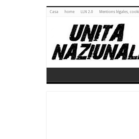
Casa
home
LLN 2.0
Mentions légales, cook