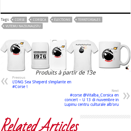
Tags
CORSE
CORSICA
ÉLECTIONS
TERRITORIALES
VUTEMU NAZIUNALISTU
Produits à partir de 13e
Previous
L’ONG Sea Sheperd s’implante en
#Corse !
Next
#corse @Vitalba_Corsica en
concert – U 13 di nuvembre in
Lupinu centru culturale alb’oru
Related Articles