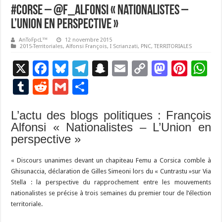
#Corse – @F_Alfonsi « Nationalistes –
L’Union en perspective »
AnToFpcL™
12 novembre 2015
2015-Territoriales
,
Alfonsi François
,
I Scrianzati
,
PNC
,
TERRITORIALES
X
F
Bl
T
S
E
C
M
Pi
W
ac
u
el
n
m
o
as
nt
h
T
R
G
P
e
es
e
a
ai
p
to
er
at
u
e
m
ar
b
ky
gr
p
l
y
d
es
s
L’actu des blogs politiques : François
m
d
ai
ta
Alfonsi « Nationalistes – L’Union en
o
a
c
Li
o
t
p
bl
di
l
g
perspective »
o
m
h
n
n
p
r
t
er
k
at
k
« Discours unanimes devant un chapiteau Femu a Corsica comble à
Ghisunaccia, déclaration de Gilles Simeoni lors du « Cuntrastu »sur Via
Stella : la perspective du rapprochement entre les mouvements
nationalistes se précise à trois semaines du premier tour de l’élection
territoriale.