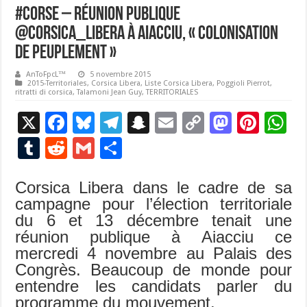
#Corse – Réunion Publique
@Corsica_Libera à Aiacciu, « Colonisation
de Peuplement »
AnToFpcL™
5 novembre 2015
2015-Territoriales
,
Corsica Libera
,
Liste Corsica Libera
,
Poggioli Pierrot
,
ritratti di corsica
,
Talamoni Jean Guy
,
TERRITORIALES
X
F
Bl
T
S
E
C
M
Pi
W
ac
u
el
n
m
o
as
nt
h
T
R
G
P
e
es
e
a
ai
p
to
er
at
u
e
m
ar
b
ky
gr
p
l
y
d
es
s
Corsica Libera dans le cadre de sa
m
d
ai
ta
campagne pour l’élection territoriale
o
a
c
Li
o
t
p
bl
di
l
g
du 6 et 13 décembre tenait une
o
m
h
n
n
p
r
t
er
réunion publique à Aiacciu ce
k
at
k
mercredi 4 novembre au Palais des
Congrès. Beaucoup de monde pour
entendre les candidats parler du
programme du mouvement.