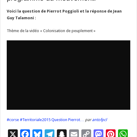
Voici la question de Pierrot Poggioli et la réponse de Jean
Guy Talamoni :
Thème de la vidéo « Colonisation de peuplement »
#corse #Territoriale2015 Question Pierrot…
par
antofpcl
X
F
Bl
T
S
E
C
M
Pi
W