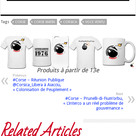
Tags
CORSE
CORSE MATIN
CORSICA
VOCE VENTU
Produits à partir de 13e
Previous
#Corse – Réunion Publique
@Corsica_Libera à Aiacciu,
« Colonisation de Peuplement »
Next
#Corse – Prunelli-di-Fium’orbu,
« L’interco a un réel problème de
gouvernance »
Related Articles