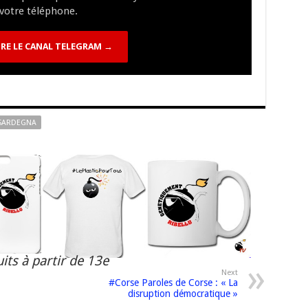
n
n
p
votre téléphone.
k
RE LE CANAL TELEGRAM →
SARDEGNA
its à partir de 13e
Next
#Corse Paroles de Corse : « La
disruption démocratique »