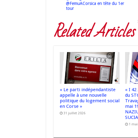
@FemuACorsica en tête du 1er
tour
Related Articles
« Le parti indépendantiste
« I 4
appelle à une nouvelle
du STC
politique du logement social
Travag
en Corse »
mai 1
NAZI
31 juillet 2026
SUCIA
1 mai