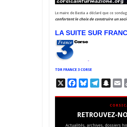
Le maire de Bastia a déclaré que ce sonda
confortent le choix de construire un soc
LA SUITE SUR FRAN
TDR FRANCE 3 CORSE
X
F
Bl
T
S
E
ac
u
el
n
e
es
e
a
a
CORSIC
b
ky
gr
p
l
RETROUVEZ-NO
o
a
c
Actualités, archives, dossiers h