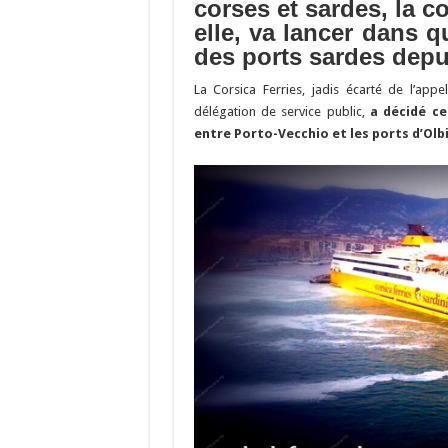
o
a
c
corses et sardes, la c
elle, va lancer dans 
o
m
h
des ports sardes depu
k
at
La Corsica Ferries, jadis écarté de l’app
délégation de service public,
a décidé ce
entre Porto-Vecchio et les ports d’Olbi