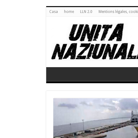
Casa
home
LLN 2.0
Mentions légales, cook