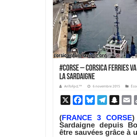
#Corse – Corsica Ferries va
la Sardaigne
AnToFpcL™
6 novembre 2015
Éco
X
F
Bl
T
S
E
ac
u
el
n
(
FRANCE 3 CORSE
)
e
es
e
a
a
Sardaigne depuis Bon
b
ky
gr
p
l
être sauvées grâce à 