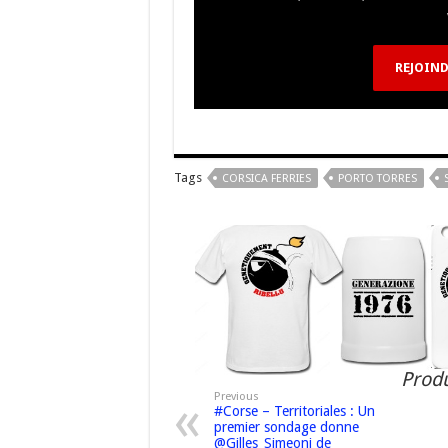
o
m
h
k
at
REJOIND
Tags
CORSICA FERRIES
PORTO TORRES
Produ
Previous
#Corse – Territoriales : Un
premier sondage donne
@Gilles_Simeoni de