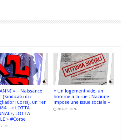
2 ANNI » – Naissance
« Un logement vide, un
 (Sindicatu di i
homme à la rue : Nazione
liadori Corsi), un 1er
impose une issue sociale »
984 – « LOTTA
20 avril 2026
UNALE, LOTTA
LE » #Corse
 2026