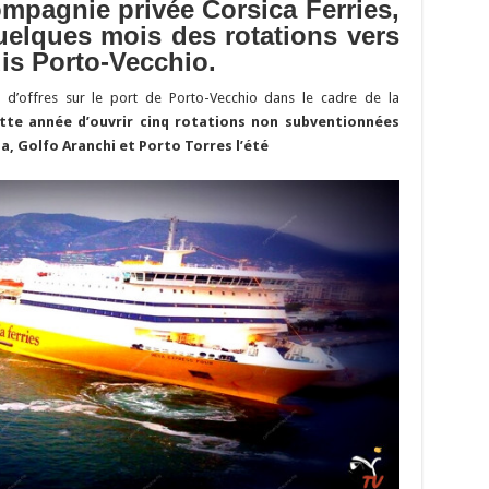
Li
o
t
p
r
t
er
ompagnie privée Corsica Ferries,
quelques mois des rotations vers
n
n
p
is Porto-Vecchio.
k
el d’offres sur le port de Porto-Vecchio dans le cadre de la
tte année d’ouvrir cinq rotations non subventionnées
a, Golfo Aranchi et Porto Torres l’été