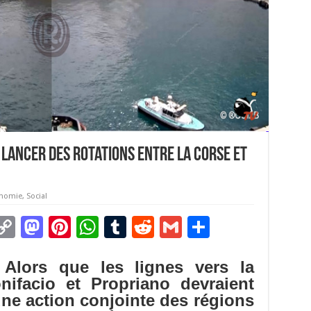
 lancer des rotations entre la Corse et
nomie
,
Social
C
M
Pi
W
T
R
G
P
m
o
as
nt
h
u
e
m
ar
 Alors que les lignes vers la
i
p
to
er
at
m
d
ai
ta
ifacio et Propriano devraient
y
d
es
sA
bl
di
l
g
une action conjointe des régions