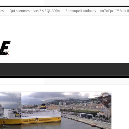
ies
Qui sommes nous ? A SQUADRA
Simonpoli Anthony – AnToFpcL™ Milit