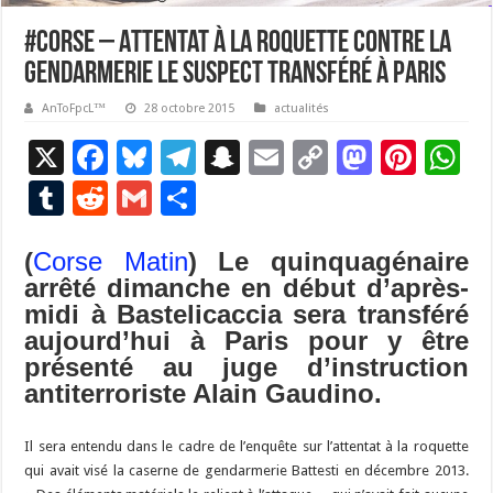
#Corse – Attentat à la roquette contre la
gendarmerie le suspect transféré à Paris
AnToFpcL™
28 octobre 2015
actualités
X
F
Bl
T
S
E
C
M
Pi
W
ac
u
el
n
m
o
as
nt
h
T
R
G
P
e
es
e
a
ai
p
to
er
at
u
e
m
ar
b
ky
gr
p
l
y
d
es
s
(
Corse Matin
) Le quinquagénaire
m
d
ai
ta
arrêté dimanche en début d’après-
o
a
c
Li
o
t
p
bl
di
l
g
midi à Bastelicaccia sera transféré
o
m
h
n
n
p
r
t
er
aujourd’hui à Paris pour y être
k
at
k
présenté au juge d’instruction
antiterroriste Alain Gaudino.
Il sera entendu dans le cadre de l’enquête sur l’attentat à la roquette
qui avait visé la caserne de gendarmerie Battesti en décembre 2013.