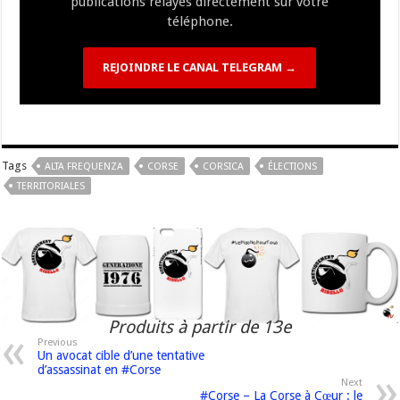
publications relayés directement sur votre
téléphone.
REJOINDRE LE CANAL TELEGRAM →
Tags
ALTA FREQUENZA
CORSE
CORSICA
ÉLECTIONS
TERRITORIALES
Produits à partir de 13e
Previous
Un avocat cible d’une tentative
d’assassinat en #Corse
Next
#Corse – La Corse à Cœur : le