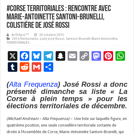
#Corse Territoriales : rencontre avec
Marie-Antoinette Santoni-Brunelli,
colistière de José Rossi
AnToFpcL™
30 octobre 2015
2015-Territoriales
,
Liste José Rossi
,
Santoni Brunelli Marie Antoinette
,
TERRITORIALES
X
F
Bl
T
S
E
C
M
Pi
W
ac
u
el
n
m
o
as
nt
h
T
R
G
P
e
es
e
a
ai
p
to
er
at
u
e
m
ar
b
ky
gr
p
l
y
d
es
s
(
Alta Frequenza
) José Rossi a donc
m
d
ai
ta
présenté dimanche sa liste « La
o
a
c
Li
o
t
p
bl
di
l
g
Corse à plein temps » pour les
o
m
h
n
n
p
r
t
er
élections territoriales de décembre.
k
at
k
(Michaël Andreani – Alta Frequenza) –
Une liste sur laquelle figure, en
quatrième position, une seule conseillère territoriale sortante de
droite à l’Assemblée de Corse, Marie-Antoinette Santoni-Brunelli, qui