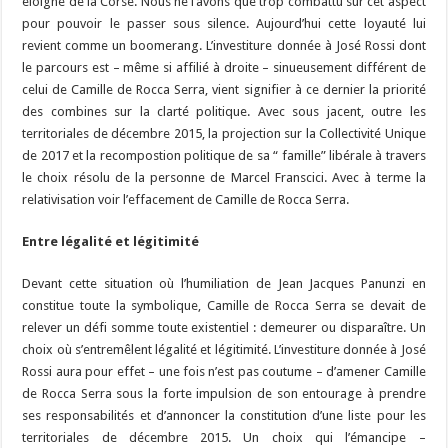
éloigné de la Corse. Nous ne l’avons que trop combattu sur cet aspect
pour pouvoir le passer sous silence. Aujourd’hui cette loyauté lui
revient comme un boomerang. L’investiture donnée à José Rossi dont
le parcours est – même si affilié à droite – sinueusement différent de
celui de Camille de Rocca Serra, vient signifier à ce dernier la priorité
des combines sur la clarté politique. Avec sous jacent, outre les
territoriales de décembre 2015, la projection sur la Collectivité Unique
de 2017 et la recompostion politique de sa “ famille” libérale à travers
le choix résolu de la personne de Marcel Franscici. Avec à terme la
relativisation voir l’effacement de Camille de Rocca Serra.
Entre légalité et légitimité
Devant cette situation où l’humiliation de Jean Jacques Panunzi en
constitue toute la symbolique, Camille de Rocca Serra se devait de
relever un défi somme toute existentiel : demeurer ou disparaître. Un
choix où s’entremêlent légalité et légitimité. L’investiture donnée à José
Rossi aura pour effet – une fois n’est pas coutume – d’amener Camille
de Rocca Serra sous la forte impulsion de son entourage à prendre
ses responsabilités et d’annoncer la constitution d’une liste pour les
territoriales de décembre 2015. Un choix qui l’émancipe –