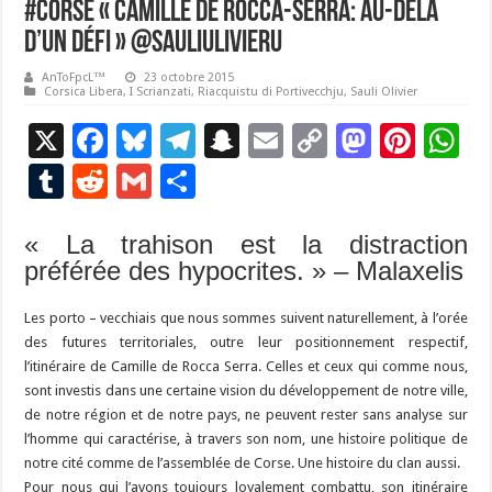
#Corse « Camille de Rocca-Serra: au-delà
d’un défi » @SAULIUlivieru
AnToFpcL™
23 octobre 2015
Corsica Libera
,
I Scrianzati
,
Riacquistu di Portivecchju
,
Sauli Olivier
X
F
Bl
T
S
E
C
M
Pi
W
ac
u
el
n
m
o
as
nt
h
T
R
G
P
e
es
e
a
ai
p
to
er
at
u
e
m
ar
b
ky
gr
p
l
y
d
es
s
« La trahison est la distraction
m
d
ai
ta
préférée des hypocrites. » – Malaxelis
o
a
c
Li
o
t
p
bl
di
l
g
o
m
h
n
n
p
r
t
er
Les porto – vecchiais que nous sommes suivent naturellement, à l’orée
k
at
k
des futures territoriales, outre leur positionnement respectif,
l’itinéraire de Camille de Rocca Serra. Celles et ceux qui comme nous,
sont investis dans une certaine vision du développement de notre ville,
de notre région et de notre pays, ne peuvent rester sans analyse sur
l’homme qui caractérise, à travers son nom, une histoire politique de
notre cité comme de l’assemblée de Corse. Une histoire du clan aussi.
Pour nous qui l’avons toujours loyalement combattu, son itinéraire