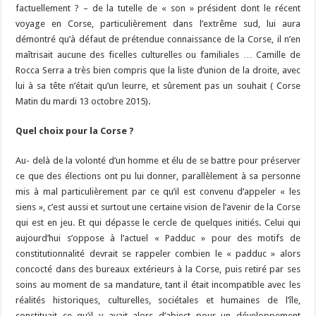
factuellement ? – de la tutelle de « son » président dont le récent
voyage en Corse, particulièrement dans l’extrême sud, lui aura
démontré qu’à défaut de prétendue connaissance de la Corse, il n’en
maîtrisait aucune des ficelles culturelles ou familiales … Camille de
Rocca Serra a très bien compris que la liste d’union de la droite, avec
lui à sa tête n’était qu’un leurre, et sûrement pas un souhait ( Corse
Matin du mardi 13 octobre 2015).
Quel choix pour la Corse ?
Au- delà de la volonté d’un homme et élu de se battre pour préserver
ce que des élections ont pu lui donner, parallèlement à sa personne
mis à mal particulièrement par ce qu’il est convenu d’appeler « les
siens », c’est aussi et surtout une certaine vision de l’avenir de la Corse
qui est en jeu. Et qui dépasse le cercle de quelques initiés. Celui qui
aujourd’hui s’oppose à l’actuel « Padduc » pour des motifs de
constitutionnalité devrait se rappeler combien le « padduc » alors
concocté dans des bureaux extérieurs à la Corse, puis retiré par ses
soins au moment de sa mandature, tant il était incompatible avec les
réalités historiques, culturelles, sociétales et humaines de l’île,
constituait ce qu’il y avait alors d’abject pour un développement