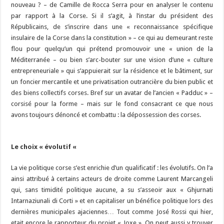
nouveau ? – de Camille de Rocca Serra pour en analyser le contenu
par rapport à la Corse. Si il s’agit, à l’instar du président des
Républicains, de s’inscrire dans une « reconnaissance spécifique
insulaire de la Corse dans la constitution » – ce qui au demeurant reste
flou pour quelqu’un qui prétend promouvoir une « union de la
Méditerranée – ou bien s’arc-bouter sur une vision d’une « culture
entrepreneuriale » qui s’appuierait sur la résidence et le bâtiment, sur
un foncier mercantile et une privatisation outrancière du bien public et
des biens collectifs corses. Bref sur un avatar de l’ancien « Padduc » –
corsisé pour la forme – mais sur le fond consacrant ce que nous
avons toujours dénoncé et combattu : la dépossession des corses.
Le choix « évolutif «
La vie politique corse s’est enrichie d’un qualificatif : les évolutifs. On l’a
ainsi attribué à certains acteurs de droite comme Laurent Marcangeli
qui, sans timidité politique aucune, a su s’asseoir aux « Ghjurnati
Intarnaziunali di Corti » et en capitaliser un bénéfice politique lors des
dernières municipales ajaciennes… Tout comme José Rossi qui hier,
etait encore le rapporteur du projet « Joxe ». On peut aussi y trouver