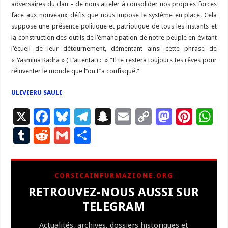
adversaires du clan – de nous atteler à consolider nos propres forces
face aux nouveaux défis que nous impose le système en place. Cela
suppose une présence politique et patriotique de tous les instants et
la construction des outils de l’émancipation de notre peuple en évitant
l’écueil de leur détournement, démentant ainsi cette phrase de
« Yasmina Kadra » ( L’attentat) : » “Il te restera toujours tes rêves pour
réinventer le monde que l’’on t’’a confisqué.”
ULIVIERU SAULI
X
F
Bl
T
S
E
C
M
Pi
W
ac
u
el
n
m
o
as
nt
h
T
R
G
P
e
es
e
a
ai
p
to
er
at
u
e
m
ar
b
ky
gr
p
l
y
d
es
s
m
d
ai
ta
CORSICAINFURMAZIONE.ORG
o
a
c
Li
o
t
p
bl
di
l
g
RETROUVEZ-NOUS AUSSI SUR
o
m
h
n
n
p
r
t
er
TELEGRAM
k
at
k
Actualités, archives, dossiers historiques et