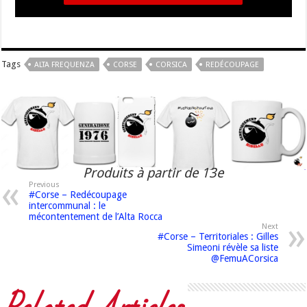
Tags
ALTA FREQUENZA
CORSE
CORSICA
REDÉCOUPAGE
Produits à partir de 13e
Previous
#Corse – Redécoupage
intercommunal : le
mécontentement de l’Alta Rocca
Next
#Corse – Territoriales : Gilles
Simeoni révèle sa liste
@FemuACorsica