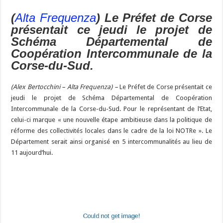
e
es
e
a
ai
p
to
er
at
u
e
m
ar
b
ky
gr
p
l
y
d
es
s
(
Alta Frequenza
) Le Préfet de Corse
m
d
ai
ta
présentait ce jeudi le projet de
o
a
c
Li
o
t
p
bl
di
l
g
Schéma Départemental de
o
m
h
n
n
p
r
t
er
Coopération Intercommunale de la
k
at
k
Corse-du-Sud.
(Alex Bertocchini – Alta Frequenza) –
Le Préfet de Corse présentait ce
jeudi le projet de Schéma Départemental de Coopération
Intercommunale de la Corse-du-Sud. Pour le représentant de l’Etat,
celui-ci marque « une nouvelle étape ambitieuse dans la politique de
réforme des collectivités locales dans le cadre de la loi NOTRe ». Le
Département serait ainsi organisé en 5 intercommunalités au lieu de
11 aujourd’hui.