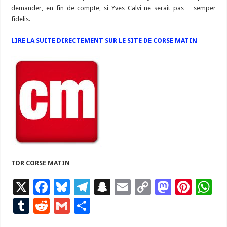
demander, en fin de compte, si Yves Calvi ne serait pas… semper
fidelis.
LIRE LA SUITE DIRECTEMENT SUR LE SITE DE CORSE MATIN
TDR CORSE MATIN
X
F
Bl
T
S
E
C
M
Pi
W
ac
u
el
n
m
o
as
nt
h
T
R
G
P
e
es
e
a
ai
p
to
er
at
u
e
m
ar