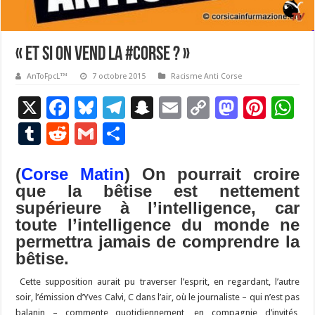
« Et si on vend la #Corse ? »
AnToFpcL™
7 octobre 2015
Racisme Anti Corse
X
F
Bl
T
S
E
C
M
Pi
W
ac
u
el
n
m
o
as
nt
h
T
R
G
P
e
es
e
a
ai
p
to
er
at
u
e
m
ar
b
ky
gr
p
l
y
d
es
s
(
Corse Matin
) On pourrait croire
m
d
ai
ta
que la bêtise est nettement
o
a
c
Li
o
t
p
bl
di
l
g
supérieure à l’intelligence, car
o
m
h
n
n
p
r
t
er
toute l’intelligence du monde ne
k
at
k
permettra jamais de comprendre la
bêtise.
Cette supposition aurait pu traverser l’esprit, en regardant, l’autre
soir, l’émission d’Yves Calvi, C dans l’air, où le journaliste – qui n’est pas
balanin – commente quotidiennement, en compagnie d’invités,