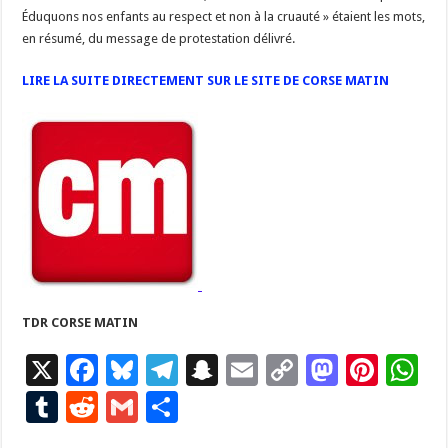
Éduquons nos enfants au respect et non à la cruauté » étaient les mots,
en résumé, du message de protestation délivré.
LIRE LA SUITE DIRECTEMENT SUR LE SITE DE CORSE MATI
N
TDR CORSE MATIN
X
F
Bl
T
S
E
C
M
Pi
W
ac
u
el
n
m
o
as
nt
h
T
R
G
P
e
es
e
a
ai
p
to
er
at
u
e
m
ar