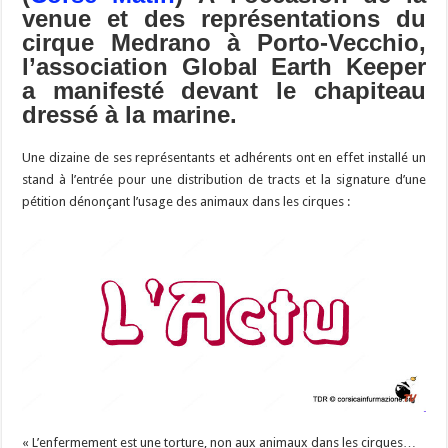
m
d
ai
ta
venue et des représentations du
o
a
c
Li
o
t
p
bl
di
l
g
cirque Medrano à Porto-Vecchio,
o
m
h
n
n
p
r
t
er
l’association Global Earth Keeper
k
at
k
a manifesté devant le chapiteau
dressé à la marine.
Une dizaine de ses représentants et adhérents ont en effet installé un
stand à l’entrée pour une distribution de tracts et la signature d’une
pétition dénonçant l’usage des animaux dans les cirques :
« L’enfermement est une torture, non aux animaux dans les cirques…