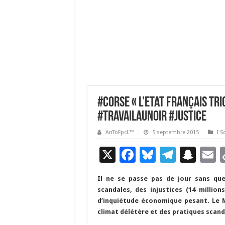
#Corse « L’Etat français t
#Travailaunoir #justice
AnToFpcL™
5 septembre 2015
I S
X
F
Bl
T
S
E
ac
u
el
n
Il ne se passe pas de jour sans que
e
es
e
a
a
scandales, des injustices (14 million
b
ky
gr
p
l
d’inquiétude économique pesant. Le 
climat délétère et des pratiques scan
o
a
c