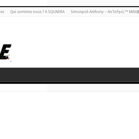
ies
Qui sommes nous ? A SQUADRA
Simonpoli Anthony – AnToFpcL™ Milit