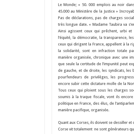
o
m
h
Le Monde; « 50. 000 emplois au noir dans 
45.000 au Ministère de la Justice » Incroyab
k
at
Pas de déclarations, pas de charges socia
très longue date. « Madame Taubira va s’en
Ainsi agissent ceux qui prêchent, urbi et o
l’équité, la démocratie, la transparence, les
ceux qui dirigent la France, appellent à la r
la solidarité, sont en infraction totale p
manière organisée, chronique avec une i
que seule la certitude de l’impunité peut exp
de gauche, et de droite, les syndicats, les
pourfendeurs de privilèges, les progressi
encore subir cette dictature molle de la No
Tous ceux qui ploient sous les charges soci
soumis à la traque fiscale, vont ils encore
politique en France, des élus, de l’antiparl
manière pacifique, organisée.
Quant aux Corses, ils doivent se dessiller e
Corse vit totalement ne sont générateurs que