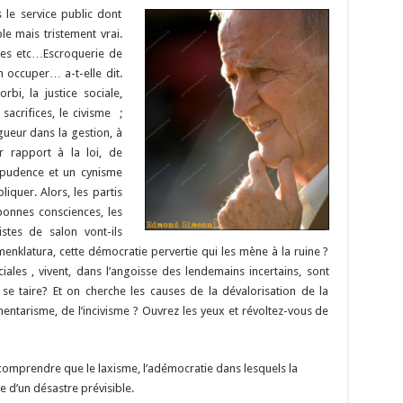
n
n
p
le service public dont
le mais tristement vrai.
k
les etc…Escroquerie de
 occuper… a-t-elle dit.
rbi, la justice sociale,
 sacrifices, le civisme ;
igueur dans la gestion, à
ar rapport à la loi, de
mpudence et un cynisme
liquer. Alors, les partis
 bonnes consciences, les
stes de salon vont-ils
menklatura, cette démocratie pervertie qui les mène à la ruine ?
ales , vivent, dans l’angoisse des lendemains incertains, sont
 se taire? Et on cherche les causes de la dévalorisation de la
ementarisme, de l’incivisme ? Ouvrez les yeux et révoltez-vous de
t comprendre que le laxisme, l’adémocratie dans lesquels la
 d’un désastre prévisible.