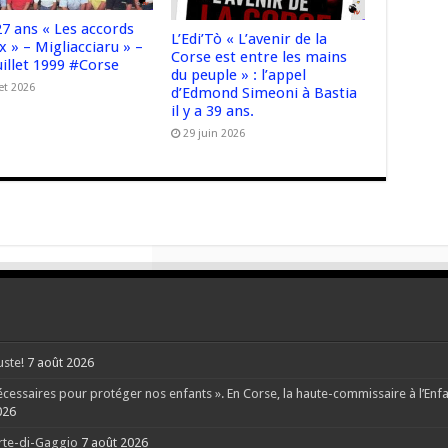
 27 ans « Les accords
L’Edi’Tò « L’avenir de la
x » – Migliacciaru » –
Corse est entre les mains
uillet 1999 #Corse
du peuple » : l’appel
let 2026
d’Edmond Simeoni à Bastia
il y a 39 ans.
29 juin 2026
uste!
7 août 2026
ssaires pour protéger nos enfants ». En Corse, la haute-commissaire à l’Enfanc
026
orte-di-Gaggio
7 août 2026