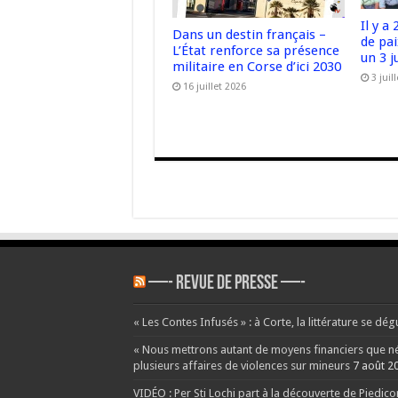
Il y a
Dans un destin français –
de pai
L’État renforce sa présence
un 3 j
militaire en Corse d’ici 2030
3 juil
16 juillet 2026
—- REVUE DE PRESSE —-
« Les Contes Infusés » : à Corte, la littérature se dég
« Nous mettrons autant de moyens financiers que néce
plusieurs affaires de violences sur mineurs
7 août 2
VIDÉO : Per Sti Lochi part à la découverte de Piedic