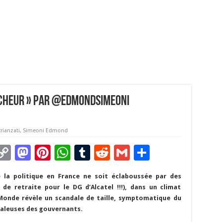
richeur » par @EdmondSimeoni
crianzati
,
Simeoni Edmond
C
M
Pi
W
T
R
G
P
m
o
as
nt
h
u
e
m
ar
 la politique en France ne soit éclaboussée par des
i
p
to
er
at
m
d
ai
ta
s de retraite pour le DG d’Alcatel !!!), dans un climat
y
d
es
sA
bl
di
l
g
Monde révèle un scandale de taille, symptomatique du
daleuses des gouvernants.
Li
o
t
p
r
t
er