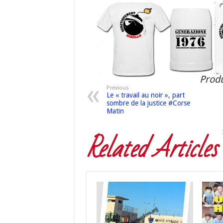
Produ
Previous
Le « travail au noir », part
sombre de la justice #Corse
Matin
Related Articles