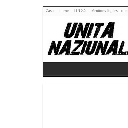
Casa
home
LLN 2.0
Mentions légales, cook