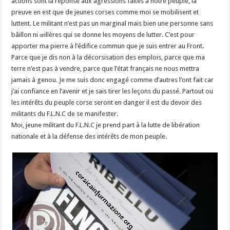
actions sont la réponse aux agressions faites à notre peuple, la
preuve en est que de jeunes corses comme moi se mobilisent et
luttent. Le militant n’est pas un marginal mais bien une personne sans
bâillon ni œillères qui se donne les moyens de lutter. C’est pour
apporter ma pierre à l’édifice commun que je suis entrer au Front.
Parce que je dis non à la décorsisation des emplois, parce que ma
terre n’est pas à vendre, parce que l’état français ne nous mettra
jamais à genou. Je me suis donc engagé comme d’autres l’ont fait car
j’ai confiance en l’avenir et je sais tirer les leçons du passé. Partout ou
les intérêts du peuple corse seront en danger il est du devoir des
militants du F.L.N.C de se manifester.
Moi, jeune militant du F.L.N.C je prend part à la lutte de libération
nationale et à la défense des intérêts de mon peuple.