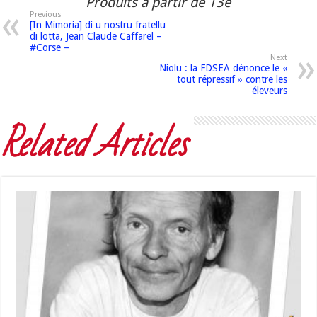
Produits à partir de 13e
Previous
[In Mimoria] di u nostru fratellu
di lotta, Jean Claude Caffarel –
#Corse –
Next
Niolu : la FDSEA dénonce le «
tout répressif » contre les
éleveurs
Related Articles