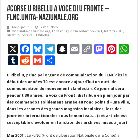
#Corse U RIBELLU A VOCE DI U FRONTE –
FLNC.unita-naziunale.org
AnToFpcL™
7 mai 2026
flnc.unita-naziunale.org
,
Le fil rouge de la rédaction 2021
,
Ritratti 2018
,
ritratti di corsica
,
U Ribellu
X
F
Bl
T
S
E
C
M
Pi
W
ac
u
el
n
m
o
as
nt
h
T
R
G
P
e
es
e
a
ai
p
to
er
at
u
e
m
ar
U Ribellu, principal organe de communication du FLNC dès le
b
ky
gr
p
l
y
d
es
s
m
d
ai
ta
début des années 70 est encore aujourd’hui un outil de
o
a
c
Li
o
t
p
bl
di
l
g
communication du mouvement clandestin. Ce journal sera
o
m
h
n
n
p
pendant 30 année, la voix du Front, distribué en plein jour par
r
t
er
des commandos solidement armée au rond point d »une ville,
k
at
k
dans les arcanes des grands magasins insulaires, lors des
journées internationales sous le manteau… (cet article est
susceptible d’évoluer en fonction des archives mises à jour)
Mai 2001 :
Le FLNC (Front de Libération Nationale de la Corse) a