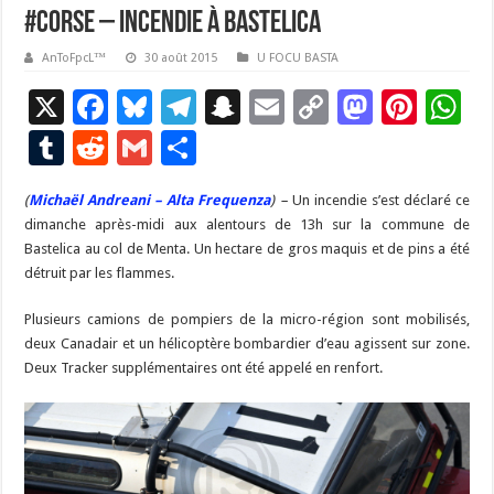
#Corse – Incendie à Bastelica
AnToFpcL™
30 août 2015
U FOCU BASTA
X
F
Bl
T
S
E
C
M
Pi
W
ac
u
el
n
m
o
as
nt
h
T
R
G
P
e
es
e
a
ai
p
to
er
at
u
e
m
ar
(
Michaël Andreani – Alta Frequenza
b
ky
gr
p
) –
l
Un incendie s’est déclaré ce
y
d
es
s
m
d
ai
ta
dimanche après-midi aux alentours de 13h sur la commune de
o
a
c
Li
o
t
p
bl
di
l
g
Bastelica au col de Menta. Un hectare de gros maquis et de pins a été
o
m
h
n
n
p
détruit par les flammes.
r
t
er
k
at
k
Plusieurs camions de pompiers de la micro-région sont mobilisés,
deux Canadair et un hélicoptère bombardier d’eau agissent sur zone.
Deux Tracker supplémentaires ont été appelé en renfort.