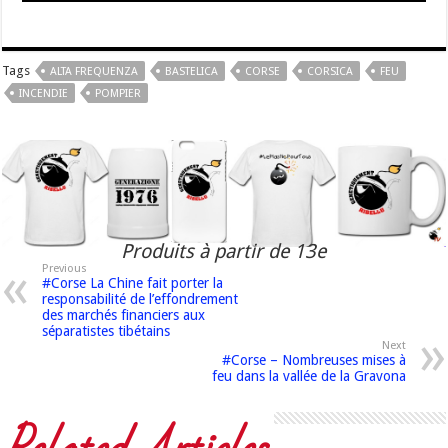
Tags
ALTA FREQUENZA
BASTELICA
CORSE
CORSICA
FEU
INCENDIE
POMPIER
Produits à partir de 13e
Previous
#Corse La Chine fait porter la
responsabilité de l’effondrement
des marchés financiers aux
séparatistes tibétains
Next
#Corse – Nombreuses mises à
feu dans la vallée de la Gravona