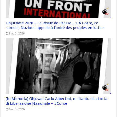
Ghjurnate 2026 – La Revue de Presse – « À Corte, ce
samedi, Nazione appelle à l’unité des peuples en lutte »
8 août 2026
[In Mimoria] Ghjuvan Carlu Albertini, militantu di a Lotta
di Liberazione Naziunale – #Corse
6 août 2026