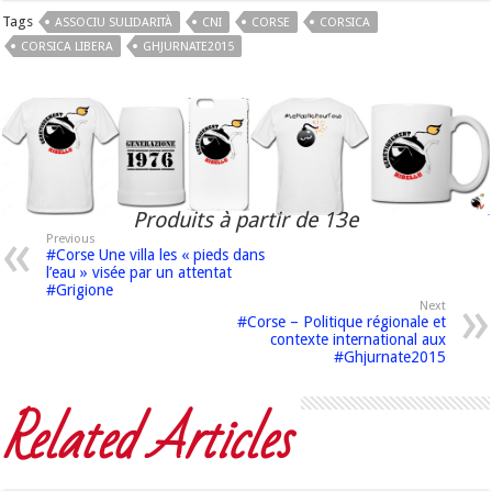
Tags
ASSOCIU SULIDARITÀ
CNI
CORSE
CORSICA
CORSICA LIBERA
GHJURNATE2015
Produits à partir de 13e
Previous
#Corse Une villa les « pieds dans
l’eau » visée par un attentat
#Grigione
Next
#Corse – Politique régionale et
contexte international aux
#Ghjurnate2015
Related Articles