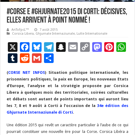
#Corse E #Ghjurnate2015 di Corti: Décisives,
elles arrivent à point nommé !
AnToFpcL™
7 août 2015
Corsica Libera
,
Ghjurnate Internaziunale
,
Lutte Internationale
X
F
Bl
T
S
E
C
M
Pi
W
ac
u
el
n
m
o
as
nt
h
T
R
G
P
e
es
e
a
ai
p
to
er
at
u
e
m
ar
(
CORSE NET INFOS
b
ky
) Situation politique internationale, les
gr
p
l
y
d
es
s
m
d
ai
ta
prisonniers politiques, la paix en Europe, les nouveaux Etats
o
a
c
Li
o
t
p
bl
di
l
g
d’Europe, l’analyse et la stratégie proposée par Corsica
o
m
h
n
n
p
Libera à quelques mois des territoriales, soirées culturelles
r
t
er
et débats sont autant de points importants qui auront lieu
k
at
k
les 7, 8 et 9 août à Corti à l’occasion de la
34e édition des
Ghjurnate Internaziunale di Corti
.
Une édition 2015 qui revêt un caractère particulier à l’aube de ce qui
pourrait constituer une nouvelle ère pour la Corse. Corsica Libéra a