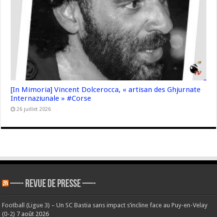
[In Mimoria] Vincent Dolcerocca, « artisan des Ghjurnate
Internaziunale » #Corse
26 juillet 2026
—- REVUE DE PRESSE —-
Football (Ligue 3) – Un SC Bastia sans impact s’incline face au Puy-en-Velay
(0-2)
7 août 2026