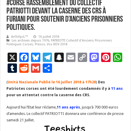
#Corse Rassemblement du Collectif
Patriotti devant la caserne des CRS à
Furiani pour soutenir d’anciens prisonniers
politiques.
AnToFpcL™
16 juillet 2018
Les archives depuis 1976
,
PATRIOTTI Collectif d'Anciens Prisonniers
Politiques Corses
,
Presos
,
Vos RDV 2018
X
F
Bl
T
S
E
C
M
Pi
W
ac
u
el
n
m
o
as
nt
h
T
R
G
P
e
es
e
a
ai
p
to
er
at
u
e
m
ar
(
Unità Naziunale Publié le 16 juillet 2018 à 17h28
b
ky
gr
p
l
y
)
Des
d
es
s
m
d
ai
ta
Patriotes corses ont été lourdement condamnés il y à
11 ans
o
a
c
Li
o
t
p
bl
di
l
g
pour un attentat contre la caserne des CRS.
o
m
h
n
n
p
r
t
er
Aujourd hui l’Etat leur réclame,
11 ans après
, jusqu’à 700 000 euros
k
at
k
d’amendes. Le collectif PATRIOTTI donnera une conférence de presse
samedi 21 Juillet.