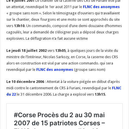
Le 6 juillet 2001
Le chantier de la caserne des CRS de Furiani visé par
un attentat, revendiqué le 1er aout 2011 par le
FLNC des anonymes
« groupe sans nom ». Selon le témoignage d’ouvriers qui travaillaient
sur le chantier, deux fourgons et une moto se sont approchés du site
vers
13h10
. Un commando, composé d’une demi-douzaine d’hommes
cagoulés, leur a demandé de s’éloigner puis a déposé deux charges
explosives. La déflagration n’a fait aucune victime
Le jeudi 18 juillet 2002
vers
13h05
, à quelques jours de la visite du
ministre de l’Intérieur, Nicolas Sarkozy, en Corse, la caserne des CRS
alors en construction est visé par une action commando. qui sera
revendiqué par le
FLNC des anonymes
(groupe sans nom)
Le 10 décembre 2006
: Attentat à la voiture piégée en début d’après
midi contre le cantonnement de CRS à Furiani, revendiqué par le
FLNC
du 22
le 31 décembre 2006. La charge a explosé vers
13h15.