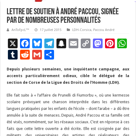
lettre de soutien à André Paccou, signée
par de nombreuses personnalités
AnToFpcL™
17 juillet 2015
LDH-Corsica
,
Paccou André
X
F
Bl
T
S
E
C
M
Pi
W
ac
u
el
n
m
o
as
nt
h
T
R
G
P
e
es
e
a
ai
p
to
er
at
u
e
m
ar
Depuis plusieurs semaines, une inquiétante campagne, aux
b
ky
gr
p
l
y
d
es
s
m
d
ai
ta
accents particulièrement odieux, cible le délégué de la
o
a
c
Li
o
t
p
bl
di
l
g
section de Corse de la Ligue des Droits de l’Homme (LDH).
o
m
h
n
n
p
r
t
er
Elle fait suite à « l’affaire de Prunelli di Fiumorbu », où une kermesse
k
at
k
scolaire prévoyant une chanson interprétée dans les différentes
langues pratiquées par les enfants de l’école – dont l’arabe – a dû être
annulée à la suite de menaces. Depuis, André Paccou et sa famille ont
été visés, nommément, sur les réseaux sociaux. C’est en réponse à ces
faits que cette lettre ouverte a été écrite. Elle est cosignée par des
militants, des universitaires, des artistes, des réalisateurs, des