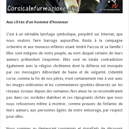
Aux côtés d’un homme d’honneur
C’est à un véritable lynchage symbolique, perpétré sur Internet, que
nous voulons faire barrage aujourd’hui. Basta à la campagne
ordurière et aux menaces infâmes visant André Paccou et sa famille !
Elles sont indignes de notre peuple, au nom duquel certains de leurs
auteurs prétendent s’exprimer. Elles sont en totale contradiction
également avec la religion chrétienne dont la défense est invoquée
par ces messagers débordant de haine et de vulgarité. L’identité
corse, comme la foi de nos pères, n’ont certainement rien à voir avec
les images indécentes et les commentaires ignobles déversés sur les
réseaux sociaux depuis des semaines. Nos aïeux ne se reconnaîtraient
pas dans ces sordides diatribes et ces répugnants clichés que nous
nous refuserions même à montrer, comme preuves de l’infamie de
leurs auteurs, aux personnes âgées de notre entourage, par respect
pour elles.
Nous sommes au demeurant consternés et stupéfaits de découvrir