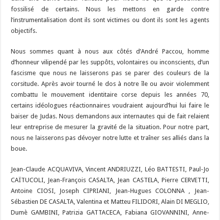
fossilisé de certains. Nous les mettons en garde contre
l’instrumentalisation dont ils sont victimes ou dont ils sont les agents
objectifs.
Nous sommes quant à nous aux côtés d’André Paccou, homme
d’honneur vilipendé par les suppôts, volontaires ou inconscients, d’un
fascisme que nous ne laisserons pas se parer des couleurs de la
corsitude. Après avoir tourné le dos à notre île ou avoir violemment
combattu le mouvement identitaire corse depuis les années 70,
certains idéologues réactionnaires voudraient aujourd’hui lui faire le
baiser de Judas. Nous demandons aux internautes qui de fait relaient
leur entreprise de mesurer la gravité de la situation. Pour notre part,
nous ne laisserons pas dévoyer notre lutte et traîner ses alliés dans la
boue.
Jean-Claude ACQUAVIVA, Vincent ANDRIUZZI, Léo BATTESTI, Paul-Jo
CAÏTUCOLI, Jean-François CASALTA, Jean CASTELA, Pierre CERVETTI,
Antoine CIOSI, Joseph CIPRIANI, Jean-Hugues COLONNA , Jean-
Sébastien DE CASALTA, Valentina et Matteu FILIDORI, Alain DI MEGLIO,
Dumè GAMBINI, Patrizia GATTACECA, Fabiana GIOVANNINI, Anne-