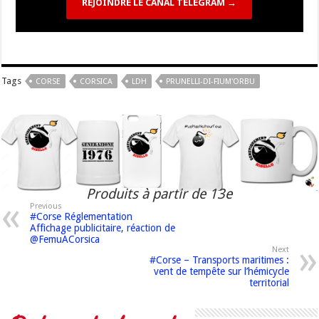
REJOINDRE LE CANAL TELEGRAM →
Tags
CORSE
CORSICA
LDH
PRUNELLI-DI-FIUM'ORBU
Produits à partir de 13e
Previous
#Corse Réglementation
Affichage publicitaire, réaction de
@FemuACorsica
Next
#Corse – Transports maritimes :
vent de tempête sur l’hémicycle
territorial