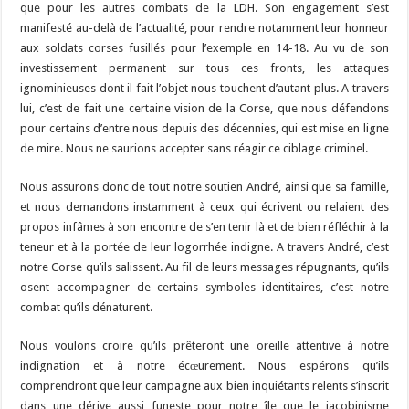
que pour les autres combats de la LDH. Son engagement s’est
manifesté au-delà de l’actualité, pour rendre notamment leur honneur
aux soldats corses fusillés pour l’exemple en 14-18. Au vu de son
investissement permanent sur tous ces fronts, les attaques
ignominieuses dont il fait l’objet nous touchent d’autant plus. A travers
lui, c’est de fait une certaine vision de la Corse, que nous défendons
pour certains d’entre nous depuis des décennies, qui est mise en ligne
de mire. Nous ne saurions accepter sans réagir ce ciblage criminel.
Nous assurons donc de tout notre soutien André, ainsi que sa famille,
et nous demandons instamment à ceux qui écrivent ou relaient des
propos infâmes à son encontre de s’en tenir là et de bien réfléchir à la
teneur et à la portée de leur logorrhée indigne. A travers André, c’est
notre Corse qu’ils salissent. Au fil de leurs messages répugnants, qu’ils
osent accompagner de certains symboles identitaires, c’est notre
combat qu’ils dénaturent.
Nous voulons croire qu’ils prêteront une oreille attentive à notre
indignation et à notre écœurement. Nous espérons qu’ils
comprendront que leur campagne aux bien inquiétants relents s’inscrit
dans une dérive aussi funeste pour notre île que le jacobinisme