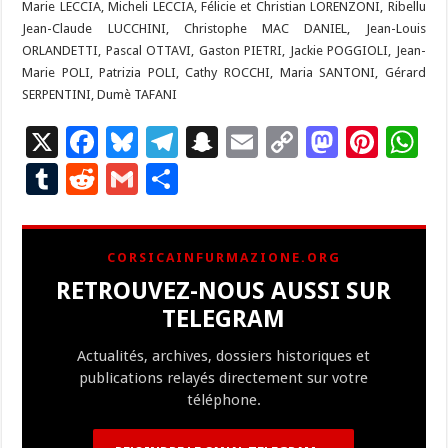
Marie LECCIA, Micheli LECCIA, Félicie et Christian LORENZONI, Ribellu
Jean-Claude LUCCHINI, Christophe MAC DANIEL, Jean-Louis
ORLANDETTI, Pascal OTTAVI, Gaston PIETRI, Jackie POGGIOLI, Jean-
Marie POLI, Patrizia POLI, Cathy ROCCHI, Maria SANTONI, Gérard
SERPENTINI, Dumè TAFANI
X
F
Bl
T
S
E
C
M
Pi
W
ac
u
el
n
m
o
as
nt
h
T
R
G
P
e
es
e
a
ai
p
to
er
at
u
e
m
ar
b
ky
gr
p
l
y
d
es
s
m
d
ai
ta
CORSICAINFURMAZIONE.ORG
o
a
c
Li
o
t
p
bl
di
l
g
RETROUVEZ-NOUS AUSSI SUR
o
m
h
n
n
p
r
t
er
TELEGRAM
k
at
k
Actualités, archives, dossiers historiques et
publications relayés directement sur votre
téléphone.