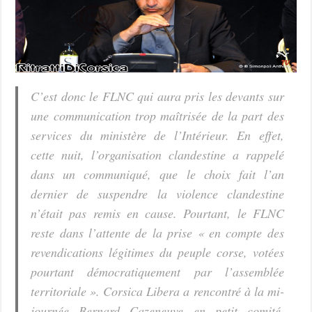
C’est donc le FLNC qui aura pris les devants sur
une communication trop maîtrisée de la part des
services du ministère de l’Intérieur. En effet,
cette nuit, l’organisation clandestine a rappelé
dans un communiqué, que le choix fait l’an
dernier de suspendre la violence clandestine
n’était pas remis en cause. Pourtant, le FLNC
reste dans l’attente de la prise « en compte des
revendications légitimes du peuple corse, votées
pourtant démocratiquement par l’assemblée
territoriale ». Corsica Libera a rencontré à la mi-
journée Bernard Cazeneuve en petit comité.