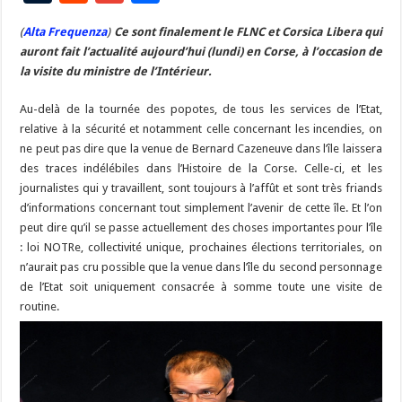
e
es
e
a
ai
p
to
er
at
u
e
m
ar
(
Alta Frequenza
b
)
Ce sont finalement le FLNC et Corsica Libera qui
ky
gr
p
l
y
d
es
s
m
d
ai
ta
auront fait l’actualité aujourd’hui (lundi) en Corse, à l’occasion de
o
a
c
Li
o
t
p
bl
di
l
g
la visite du ministre de l’Intérieur.
o
m
h
n
n
p
r
t
er
Au-delà de la tournée des popotes, de tous les services de l’Etat,
k
at
k
relative à la sécurité et notamment celle concernant les incendies, on
ne peut pas dire que la venue de Bernard Cazeneuve dans l’île laissera
des traces indélébiles dans l’Histoire de la Corse. Celle-ci, et les
journalistes qui y travaillent, sont toujours à l’affût et sont très friands
d’informations concernant tout simplement l’avenir de cette île. Et l’on
peut dire qu’il se passe actuellement des choses importantes pour l’île
: loi NOTRe, collectivité unique, prochaines élections territoriales, on
n’aurait pas cru possible que la venue dans l’île du second personnage
de l’Etat soit uniquement consacrée à somme toute une visite de
routine.