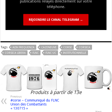
publications relayés directement sur votre
téléphone.
REJOINDRE LE CANAL TELEGRAM →
Tags
ALTA FREQUENZA
CAZENEUVE
CORSE
CORSICA
CORSICA LIBERA
FLNC
FLNC UC
INSTITUTIONNELLE
Produits à partir de 13e
Previous
#corse – Communiqué du FLNC
Union des Combattants
« 130715 »
Next