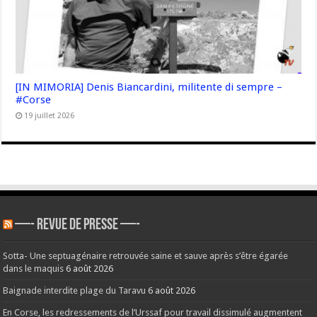
[IN MIMORIA] Denis Biancardini, militente di sempre –
#Corse
19 juillet 2026
—- REVUE DE PRESSE —-
Sotta- Une septuagénaire retrouvée saine et sauve après s’être égarée
dans le maquis
6 août 2026
Baignade interdite plage du Taravu
6 août 2026
En Corse, les redressements de l’Urssaf pour travail dissimulé augmentent