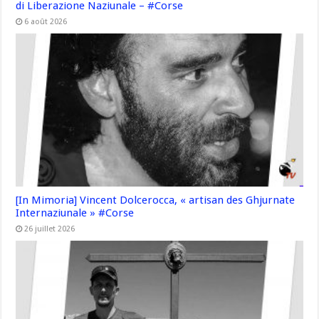
di Liberazione Naziunale – #Corse
6 août 2026
[In Mimoria] Vincent Dolcerocca, « artisan des Ghjurnate
Internaziunale » #Corse
26 juillet 2026