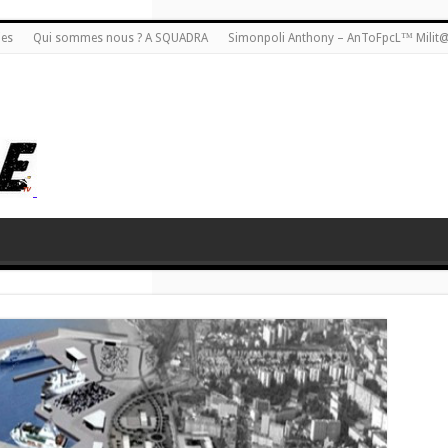
ies
Qui sommes nous ? A SQUADRA
Simonpoli Anthony – AnToFpcL™ Milit