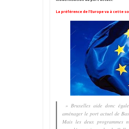
b
ky
gr
p
l
o
a
c
La préférence de l’Europe va à cette so
o
m
h
k
at
» Bruxelles aide donc égale
aménager le port actuel de Bast
Mais les deux programmes ne