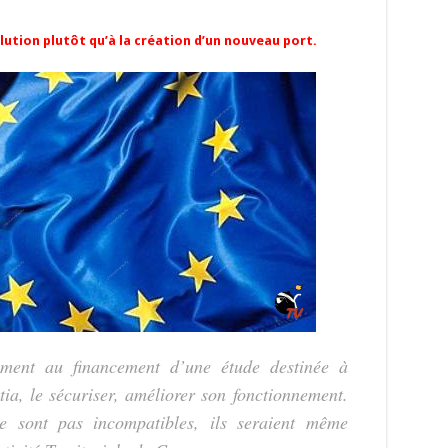
y
d
es
sA
bl
di
l
g
Li
o
t
p
r
t
er
lution plutôt qu’à la création d’un nouveau port.
n
n
p
k
ment au financement d’une étude destinée à
ia, le sécuriser, améliorer son fonctionnement.
 sont pas incompatibles, ils seraient même