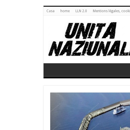
Casa
home
LLN 2.0
Mentions légales, cook