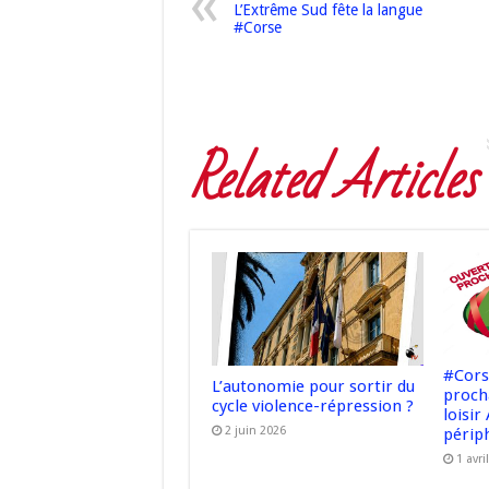
L’Extrême Sud fête la langue
#Corse
Related Articles
#Cors
L’autonomie pour sortir du
proch
cycle violence-répression ?
loisir
2 juin 2026
périph
1 avri