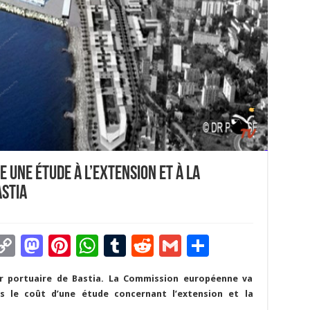
 une étude à l’extension et à la
astia
C
M
Pi
W
T
R
G
P
m
o
as
nt
h
u
e
m
ar
enir portuaire de Bastia. La Commission européenne va
i
p
to
er
at
m
d
ai
ta
s le coût d’une étude concernant l’extension et la