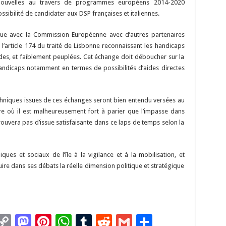
s nouvelles au travers de programmes européens 2014-2020
ossibilité de candidater aux DSP françaises et italiennes.
que avec la Commission Européenne avec d’autres partenaires
 l’article 174 du traité de Lisbonne reconnaissant les handicaps
des, et faiblement peuplées. Cet échange doit déboucher sur la
handicaps notamment en termes de possibilités d’aides directes
chniques issues de ces échanges seront bien entendu versées au
re où il est malheureusement fort à parier que l’impasse dans
trouvera pas d’issue satisfaisante dans ce laps de temps selon la
ques et sociaux de l’île à la vigilance et à la mobilisation, et
e dans ses débats la réelle dimension politique et stratégique
C
M
Pi
W
T
R
G
P