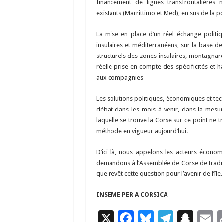
financement de lignes transfrontalière
existants (Marrittimo et Med), en sus de la p
La mise en place d’un réel échange politi
insulaires et méditerranéens, sur la base de
structurels des zones insulaires, montagnar
réelle prise en compte des spécificités et 
aux compagnies
Les solutions politiques, économiques et te
débat dans les mois à venir, dans la mesu
laquelle se trouve la Corse sur ce point ne 
méthode en vigueur aujourd’hui.
D’ici là, nous appelons les acteurs économi
demandons à l’Assemblée de Corse de traduir
que revêt cette question pour l’avenir de l’île.
INSEME PER A CORSICA
X
F
Bl
T
S
E