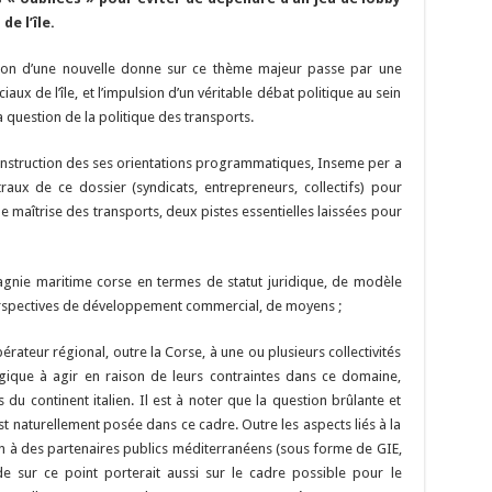
de l’île.
ation d’une nouvelle donne sur ce thème majeur passe par une
ux de l’île, et l’impulsion d’un véritable débat politique au sein
 question de la politique des transports.
 construction des ses orientations programmatiques, Inseme per a
traux de ce dossier (syndicats, entrepreneurs, collectifs) pour
de maîtrise des transports, deux pistes essentielles laissées pour
agnie maritime corse en termes de statut juridique, de modèle
rspectives de développement commercial, de moyens ;
opérateur régional, outre la Corse, à une ou plusieurs collectivités
égique à agir en raison de leurs contraintes dans ce domaine,
 du continent italien. Il est à noter que la question brûlante et
st naturellement posée dans ce cadre. Outre les aspects liés à la
n à des partenaires publics méditerranéens (sous forme de GIE,
ude sur ce point porterait aussi sur le cadre possible pour le