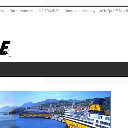
ies
Qui sommes nous ? A SQUADRA
Simonpoli Anthony – AnToFpcL™ Milit