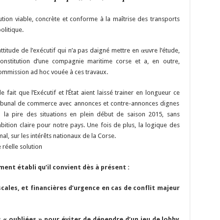
ution viable, concrète et conforme à la maîtrise des transports
olitique.
ttitude de l’exécutif qui n’a pas daigné mettre en œuvre l’étude,
onstitution d’une compagnie maritime corse et a, en outre,
commission ad hoc vouée à ces travaux.
ait que l’Exécutif et l’État aient laissé trainer en longueur ce
 tribunal de commerce avec annonces et contre-annonces dignes
 la pire des situations en plein début de saison 2015, sans
mbition claire pour notre pays. Une fois de plus, la logique des
l, sur les intérêts nationaux de la Corse.
 réelle solution
ment établi qu’il convient dès à présent :
scales, et financières d’urgence en cas de conflit majeur
s « oubliées » pour éviter de dépendre d’un jeu de lobby