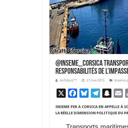
@Inseme_Corsica Transport
responsabilités de l’impass
AnToFpcL™
27 mai 2015
Inseme p
X
F
Bl
T
S
E
ac
u
el
n
INSEME PER A CORSICA EN APPELLE À S
e
es
e
a
a
LA RÉELLE DIMENSION POLITIQUE DU P
b
ky
gr
p
l
Transports maritimes