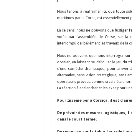
Nous tenons à réaffirmer ici, que toute sol
maritimes par la Corse, est essentiellement p
En ce sens, nous ne pouvons que fustiger l’a
votée par l’assemblée de Corse, sur la c
interrompu délibérément les travaux de la 
Nous ne pouvons que nous interroger sur le f
dossier, en laissant se dérouler le jeu du
d’une comédie dramatique, pour arriver à
alternative, sans vision stratégique, sans a
opérateurs prévaut, comme si cela était norma
La réaction à enclencher et les axes pour une
Pour Inseme per a Corsica, il est claire
De prévoir des mesures logistiques, fi
dans le court terme ;
De remettre sur la table, les solution