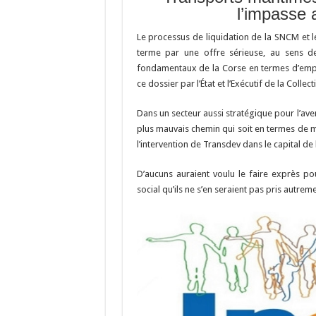
o
a
c
l’impasse 
o
m
h
Le processus de liquidation de la SNCM et le
k
at
terme par une offre sérieuse, au sens de 
fondamentaux de la Corse en termes d’empl
ce dossier par l’État et l’Exécutif de la Collect
Dans un secteur aussi stratégique pour l’aven
plus mauvais chemin qui soit en termes de
l’intervention de Transdev dans le capital d
D’aucuns auraient voulu le faire exprès po
social qu’ils ne s’en seraient pas pris autreme