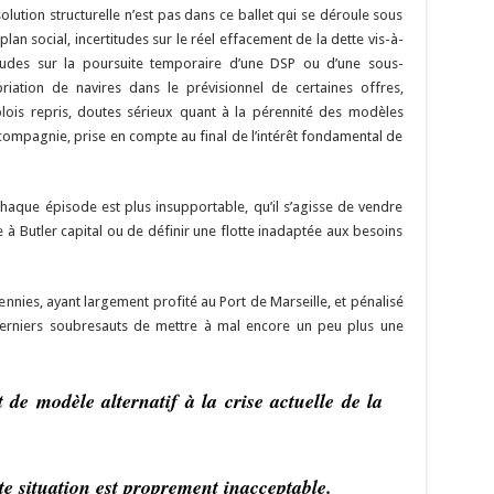
 solution structurelle n’est pas dans ce ballet qui se déroule sous
plan social, incertitudes sur le réel effacement de la dette vis-à-
tudes sur la poursuite temporaire d’une DSP ou d’une sous-
riation de navires dans le prévisionnel de certaines offres,
lois repris, doutes sérieux quant à la pérennité des modèles
ompagnie, prise en compte au final de l’intérêt fondamental de
chaque épisode est plus insupportable, qu’il s’agisse de vendre
e à Butler capital ou de définir une flotte inadaptée aux besoins
nnies, ayant largement profité au Port de Marseille, et pénalisé
derniers soubresauts de mettre à mal encore un peu plus une
t de modèle alternatif à la crise actuelle de la
te situation est proprement inacceptable.