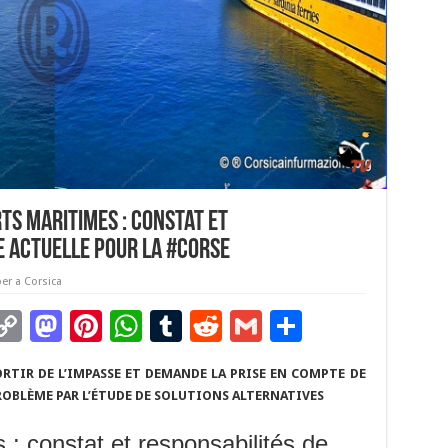
s maritimes : constat et
e actuelle pour la #Corse
er a Corsica
C
M
Pi
W
T
R
G
P
m
o
as
nt
h
u
e
m
ar
ORTIR DE L’IMPASSE ET DEMANDE LA PRISE EN COMPTE DE
i
p
to
er
at
m
d
ai
ta
ROBLÈME PAR L’ÉTUDE DE SOLUTIONS ALTERNATIVES
y
d
es
sA
bl
di
l
g
 : constat et responsabilités de