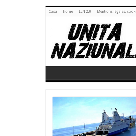
Casa
home
LLN 2.0
Mentions légales, cook