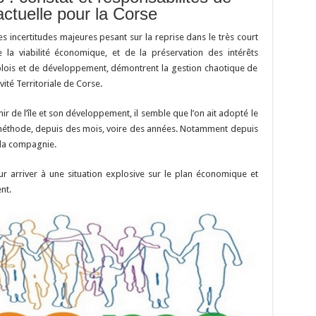
Li
o
t
p
r
t
er
actuelle pour la Corse
n
n
p
s incertitudes majeures pesant sur la reprise dans le très court
k
la viabilité économique, et de la préservation des intérêts
ois et de développement, démontrent la gestion chaotique de
ivité Territoriale de Corse.
ir de l’île et son développement, il semble que l’on ait adopté le
 méthode, depuis des mois, voire des années. Notamment depuis
e la compagnie.
ur arriver à une situation explosive sur le plan économique et
nt.