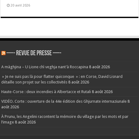
20 avril 2026
—- REVUE DE PRESSE —-
A màghjina – U Lione chì veghja nant’à Roccapina
8 août 2026
» Je ne suis pas là pour flatter quiconque » : en Corse, David Lisnard
détaille son projet sur les collectivités
8 août 2026
Haute-Corse : deux incendies à Albertacce et Rutali
8 août 2026
VIDÉO. Corte : ouverture de la 44e édition des Ghjurnate internaziunale
8
août 2026
À Prunu, les Angelini racontent la mémoire du village par les mots et par
l’image
8 août 2026