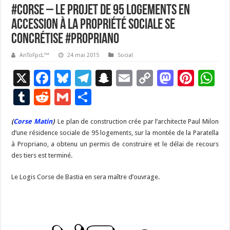
#Corse – Le projet de 95 logements en
accession à la propriété sociale se
concrétise #Propriano
AnToFpcL™
24 mai 2015
Social
X
F
Bl
T
S
E
C
M
Pi
W
ac
u
el
n
m
o
as
nt
h
T
R
G
P
e
es
e
a
ai
p
to
er
at
u
e
m
ar
(
Corse Matin
b
)
Le plan de construction crée par l’architecte Paul Milon
ky
gr
p
l
y
d
es
s
m
d
ai
ta
d’une résidence sociale de 95 logements, sur la montée de la Paratella
o
a
c
Li
o
t
p
bl
di
l
g
à Propriano, a obtenu un permis de construire et le délai de recours
o
m
h
n
n
p
des tiers est terminé.
r
t
er
k
at
k
Le Logis Corse de Bastia en sera maître d’ouvrage.