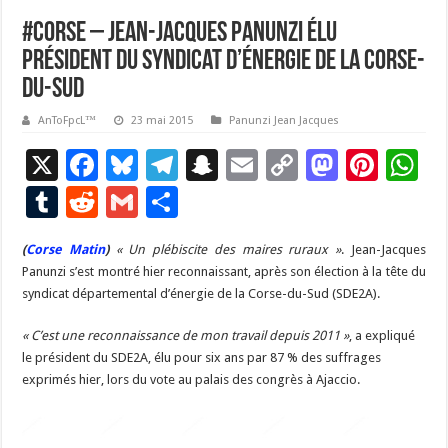
#Corse – Jean-Jacques Panunzi élu
président du syndicat d’énergie de la Corse-
du-Sud
AnToFpcL™
23 mai 2015
Panunzi Jean Jacques
X
F
Bl
T
S
E
C
M
Pi
W
ac
u
el
n
m
o
as
nt
h
T
R
G
P
e
es
e
a
ai
p
to
er
at
u
e
m
ar
(
Corse Matin
b
)
« Un plébiscite des maires ruraux »
ky
gr
p
l
y
d
. Jean-Jacques
es
s
m
d
ai
ta
Panunzi s’est montré hier reconnaissant, après son élection à la tête du
o
a
c
Li
o
t
p
bl
di
l
g
syndicat départemental d’énergie de la Corse-du-Sud (SDE2A).
o
m
h
n
n
p
r
t
er
« C’est une reconnaissance de mon travail depuis 2011 »
, a expliqué
k
at
k
le président du SDE2A, élu pour six ans par 87 % des suffrages
exprimés hier, lors du vote au palais des congrès à Ajaccio.