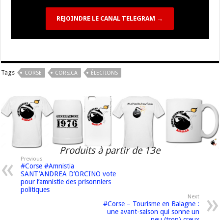
REJOINDRE LE CANAL TELEGRAM →
Tags
CORSE
CORSICA
ÉLECTIONS
Produits à partir de 13e
Previous
#Corse #Amnistia
SANT’ANDREA D’ORCINO vote
pour l’amnistie des prisonniers
politiques
Next
#Corse – Tourisme en Balagne :
une avant-saison qui sonne un
peu (trop) creux