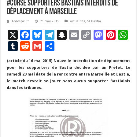
#Corse Supporters Bastiais interdits de
déplacement à Marseille
AnToFpcL™
21 mai 2015
actualités
,
SCBastia
X
F
Bl
T
S
E
C
M
Pi
W
ac
u
el
n
m
o
as
nt
h
T
R
G
P
e
es
e
a
ai
p
to
er
at
u
e
m
ar
(article du 16 mai 2015) Nouvelle interdiction de déplacement
b
ky
gr
p
l
y
d
es
s
m
d
ai
ta
pour les supporters de Bastia décidée par un Préfet. Le
o
a
c
Li
o
t
p
bl
di
l
g
samedi 23 mai date de la rencontre entre Marseille et Bastia,
o
m
h
n
n
p
le match devrait se jouer sans aucun supporter Bastiaiais
r
t
er
dans les tribunes.
k
at
k