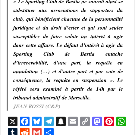
« Le Sporting Club de Bastia ne saurait ainsi se
substituer aux associations de supporters du
club, qui bénéficient chacune de la personnalité
juridique et du droit d’ester et qui sont seules
susceptibles de faire valoir un intérêt à agir
dans cette affaire. Le défaut d’intérêt à agir du
Sporting Club de Bastia entache
d’irrecevabilité, d’une part, la requête en
annulation (…) et d’autre part et par voie de
conséquence, la requête en suspension ». Le
référé sera examiné à partir de 14h par le
tribunal adminstratif de Marseille.
JEAN ROSSI (C&P)
X
F
Bl
T
S
E
C
M
Pi
W
ac
u
el
n
m
o
as
nt
h
T
R
G
P