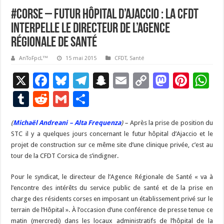
#Corse – Futur hôpital d’Ajaccio : la CFDT
interpelle le directeur de l’Agence
Régionale de Santé
AnToFpcL™
15 mai 2015
CFDT
,
Santé
X
F
Bl
T
S
E
C
M
Pi
W
ac
u
el
n
m
o
as
nt
h
T
R
G
P
e
es
e
a
ai
p
to
er
at
u
e
m
ar
(
Michaël Andreani – Alta Frequenza
b
ky
gr
p
) –
l
Après la prise de position du
y
d
es
s
m
d
ai
ta
STC il y a quelques jours concernant le futur hôpital d’Ajaccio et le
o
a
c
Li
o
t
p
bl
di
l
g
projet de construction sur ce même site d’une clinique privée, c’est au
o
m
h
n
n
p
tour de la CFDT Corsica de s’indigner.
r
t
er
k
at
k
Pour le syndicat, le directeur de l’Agence Régionale de Santé « va à
l’encontre des intérêts du service public de santé et de la prise en
charge des résidents corses en imposant un établissement privé sur le
terrain de l’Hôpital ». À l’occasion d’une conférence de presse tenue ce
matin (mercredi) dans les locaux administratifs de l’hôpital de la