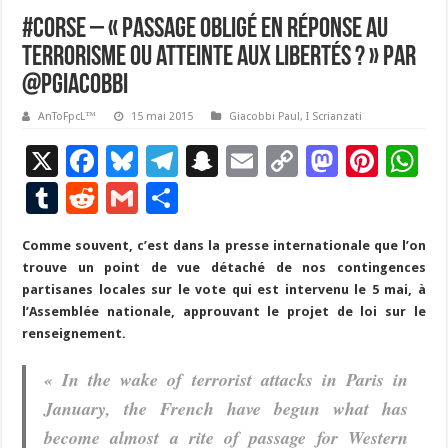
#Corse – « Passage obligé en réponse au
terrorisme ou atteinte aux libertés ? » par
@PGiacobbi
AnToFpcL™
15 mai 2015
Giacobbi Paul
,
I Scrianzati
X
F
Bl
T
S
E
C
M
Pi
W
ac
u
el
n
m
o
as
nt
h
T
R
G
P
e
es
e
a
ai
p
to
er
at
u
e
m
ar
Comme souvent, c’est dans la presse internationale que l’on
b
ky
gr
p
l
y
d
es
s
m
d
ai
ta
trouve un point de vue détaché de nos contingences
o
a
c
Li
o
t
p
bl
di
l
g
partisanes locales sur le vote qui est intervenu le 5 mai, à
o
m
h
n
n
p
l’Assemblée nationale, approuvant le projet de loi sur le
r
t
er
renseignement.
k
at
k
« In the wake of terrorist attacks in Paris in
January, the French have begun what has
become almost a rite of passage for Western