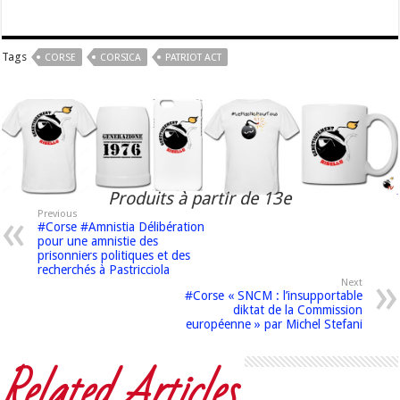
Tags
CORSE
CORSICA
PATRIOT ACT
Produits à partir de 13e
Previous
#Corse #Amnistia Délibération
pour une amnistie des
prisonniers politiques et des
recherchés à Pastricciola
Next
#Corse « SNCM : l’insupportable
diktat de la Commission
européenne » par Michel Stefani
Related Articles