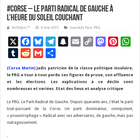
#Corse – Le Parti Radical de Gauche à
l’heure du soleil couchant
AnToFpcL™
6 mai 2015
Giacobbi Paul
,
PRG
X
F
Bl
T
S
E
C
M
Pi
W
ac
u
el
n
m
o
as
nt
h
T
R
G
P
e
es
e
a
ai
p
to
er
at
u
e
m
ar
(
Corse Matin
b
)
Jadis patricien de la classe politique insulaire,
ky
gr
p
l
y
d
es
s
m
d
ai
ta
le PRG a tour à tour perdu ses figures de proue, son affluence
o
a
c
Li
o
t
p
bl
di
l
g
et les élections. Les explications à ce déclin sont
o
m
h
n
n
p
nombreuses et variées. Etat des lieux et analyse critique
r
t
er
k
at
k
Le PRG. Le Parti Radical de Gauche. Depuis quarante ans, c’était le parti
tout-puissant de la Corse. Un parti dominateur, omnipotent,
« pouvoirophage ». Radical avec ses adversaires, de gauche, mais pas
outrageusement.
.