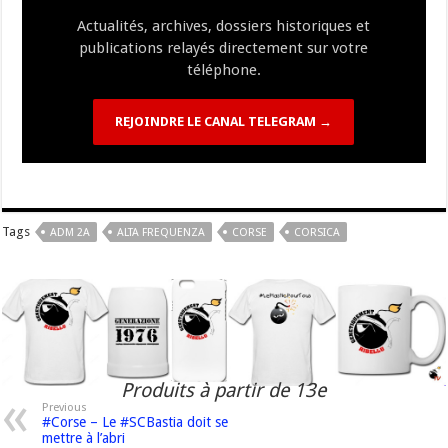
k
at
k
Actualités, archives, dossiers historiques et
publications relayés directement sur votre
téléphone.
REJOINDRE LE CANAL TELEGRAM →
Tags
ADM 2A
ALTA FREQUENZA
CORSE
CORSICA
Produits à partir de 13e
Previous
#Corse – Le #SCBastia doit se
mettre à l’abri