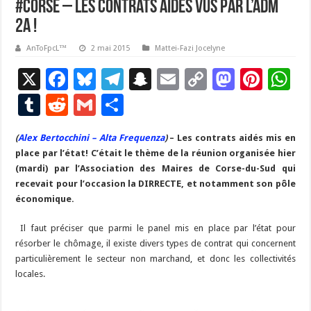
#Corse – Les contrats aidés vus par l’ADM
2A !
AnToFpcL™
2 mai 2015
Mattei-Fazi Jocelyne
X
F
Bl
T
S
E
C
M
Pi
W
ac
u
el
n
m
o
as
nt
h
T
R
G
P
e
es
e
a
ai
p
to
er
at
u
e
m
ar
(
Alex Bertocchini – Alta Frequenza
b
ky
gr
p
)
– Les contrats aidés mis en
l
y
d
es
s
m
d
ai
ta
place par l’état! C’était le thème de la réunion organisée hier
o
a
c
Li
o
t
p
bl
di
l
g
(mardi) par l’Association des Maires de Corse-du-Sud qui
o
m
h
n
n
p
recevait pour l’occasion la DIRRECTE, et notamment son pôle
r
t
er
économique.
k
at
k
Il faut préciser que parmi le panel mis en place par l’état pour
résorber le chômage, il existe divers types de contrat qui concernent
particulièrement le secteur non marchand, et donc les collectivités
locales.