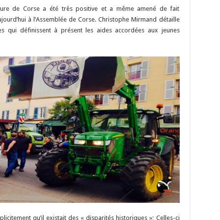
Li
o
t
p
r
t
er
cture de Corse a été très positive et a même amené de fait
n
n
p
 aujourd’hui à l’Assemblée de Corse. Christophe Mirmand détaille
es qui définissent à présent les aides accordées aux jeunes
k
icitement qu’il existait des « disparités historiques »; Celles-ci