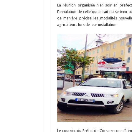
o
a
c
La réunion organisée hier soir en préfe
o
m
h
l’annulation de celle qui aurait du se tenir
de manière précise les modalités nouvell
k
at
agriculteurs lors de leur installation.
Le courrier du Préfet de Corse reconnaît impl