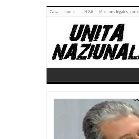
Casa
home
LLN 2.0
Mentions légales, cook