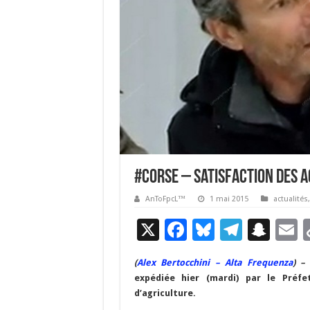
#Corse – Satisfaction des a
AnToFpcL™
1 mai 2015
actualités
X
F
Bl
T
S
E
ac
u
el
n
(
Alex Bertocchini – Alta Frequenza
) –
e
es
e
a
a
expédiée hier (mardi) par le Préf
b
ky
gr
p
l
d’agriculture.