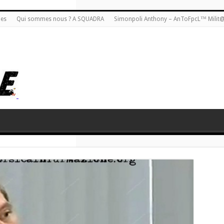
ies
Qui sommes nous ? A SQUADRA
Simonpoli Anthony – AnToFpcL™ Milit