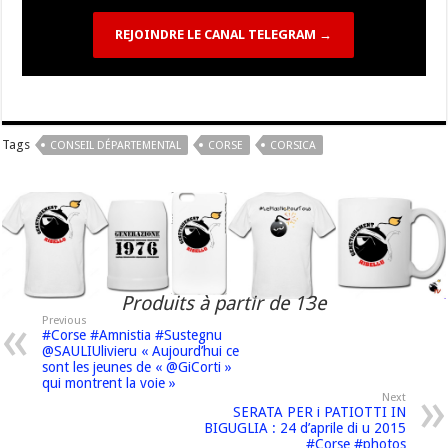
REJOINDRE LE CANAL TELEGRAM →
Tags
CONSEIL DÉPARTEMENTAL
CORSE
CORSICA
Produits à partir de 13e
Previous
#Corse #Amnistia #Sustegnu
@SAULIUlivieru « Aujourd’hui ce
sont les jeunes de « @GiCorti »
qui montrent la voie »
Next
SERATA PER i PATIOTTI IN
BIGUGLIA : 24 d’aprile di u 2015
#Corse #photos