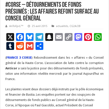
#corse – Détournements de fonds
présumés : les affaires refont surface au
Conseil général
AnToFpcL™
25 avril 2015
actualités
,
CG2A/2B
X
F
Bl
T
S
E
C
M
Pi
W
ac
u
el
n
m
o
as
nt
h
T
R
G
P
e
es
e
a
ai
p
to
er
at
u
e
m
ar
(
FRANCE 3 CORSE
b
) Rebondissement dans les « affaires » du Conseil
ky
gr
p
l
y
d
es
s
m
d
ai
ta
général de la Haute-Corse. L’association de lutte contre la corruption
o
a
c
Li
o
t
p
bl
di
l
g
Anticor
a saisi la justice pour des détournements de fonds présumés,
o
m
h
n
n
p
selon une information révélée mercredi par le journal Aujourd’hui en
r
t
er
France.
k
at
k
Les plaintes visent deux dossiers déjà instruits par le pôle économique
et financier de Bastia. Les enquêtes portent sur des soupçons de
détournements de fonds publics au Conseil général de la Haute-
Corse, à l’époque où Paul Giacobbi, actuel Président du Conseil