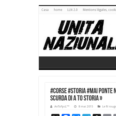
Casa
home
LLN 2.0
Mentions légales, cook
#Corse #Storia #Mai PONTE NO
SCURDA DI A TO STORIA »
AnToFpcL™
8 mai 2015
Le fil roug