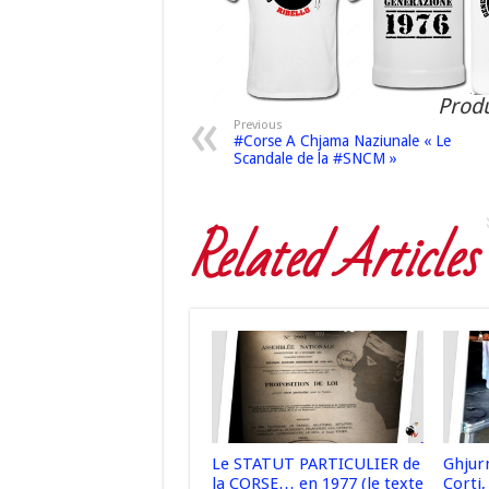
Produ
Previous
#Corse A Chjama Naziunale « Le
Scandale de la #SNCM »
Related Articles
Le STATUT PARTICULIER de
Ghjur
la CORSE… en 1977 (le texte
Corti,