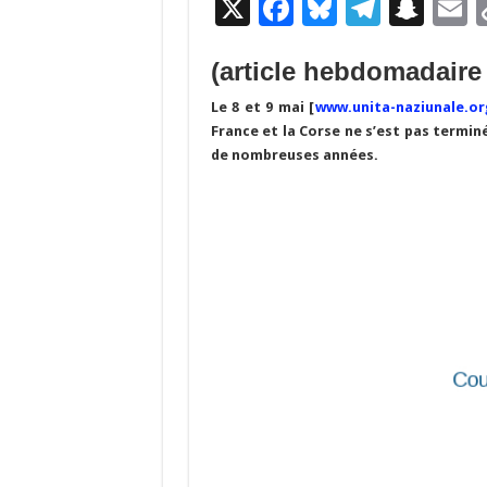
X
F
Bl
T
S
E
ac
u
el
n
(article hebdomadair
e
es
e
a
a
b
ky
gr
p
l
Le 8 et 9 mai [
www.unita-naziunale.or
France et la Corse ne s’est pas termin
o
a
c
de nombreuses années.
o
m
h
k
at