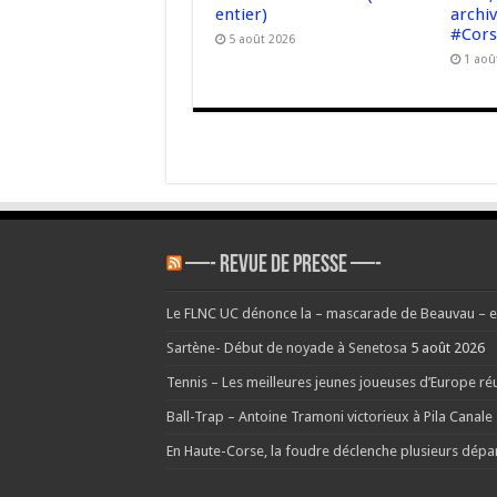
entier)
archi
#Cor
5 août 2026
1 aoû
—- REVUE DE PRESSE —-
Le FLNC UC dénonce la – mascarade de Beauvau – et
Sartène- Début de noyade à Senetosa
5 août 2026
Tennis – Les meilleures jeunes joueuses d’Europe réu
Ball-Trap – Antoine Tramoni victorieux à Pila Canale
En Haute-Corse, la foudre déclenche plusieurs dépa