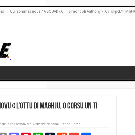
ies
Qui sommes nous ? A SQUADRA
Simonpoli Anthony – AnToFpcL™ Milit
VU « L’OTTU DI MAGHJU, O CORSU UN TI
e de la rédaction
,
Mouvement National
,
Storia Corsa