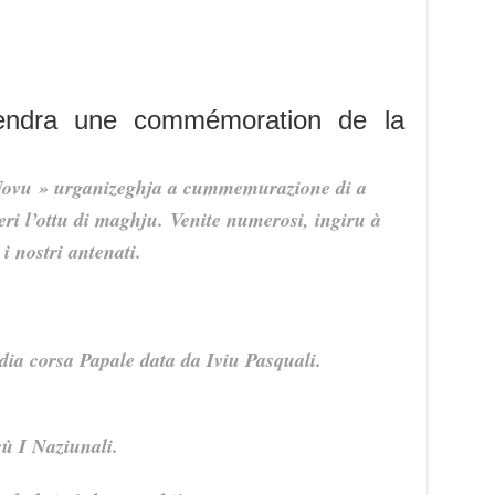
endra une commémoration de la
 Novu » urganizeghja a cummemurazione di a
eri l’ottu di maghju.
Venite numerosi, ingiru à
 nostri antenati.
dia corsa Papale data da Iviu Pasquali.
cù I Naziunali.