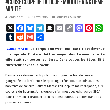
#Corse Coupe de la ligue : Maudite vingtième
minute…
AnToFpcL™
13 avril 2015
actualités
,
SCBastia
X
F
Bl
T
S
E
C
M
Pi
W
ac
u
el
n
m
o
as
nt
h
T
R
G
P
e
es
e
a
ai
p
to
er
at
u
e
m
ar
(
CORSE MATIN
b
) Le temps d’un week-end, Bastia est devenue
ky
gr
p
l
y
d
es
s
m
d
ai
ta
une capitale. Écrite en lettres majuscules. Le nom de cette
o
a
c
Li
o
t
p
bl
di
l
g
ville était sur toutes les lèvres. Dans toutes les têtes. Et à
o
m
h
n
n
p
l’intérieur de chaque coeur.
r
t
er
k
at
k
Dans une île divisée par la politique, rongée par les jalousies et
gangrenée par la violence, le Sporting a réuni pour un soir tous les
habitants de sa terre. Laurent Marcangeli, député maire d’Ajaccio, aux
couleurs du Sporting. Un groupe de femmes avec écharpe du GFCA
dans une main et drapeau turchinu dans l’autre. Des bébés dans des
poussettes bleues.