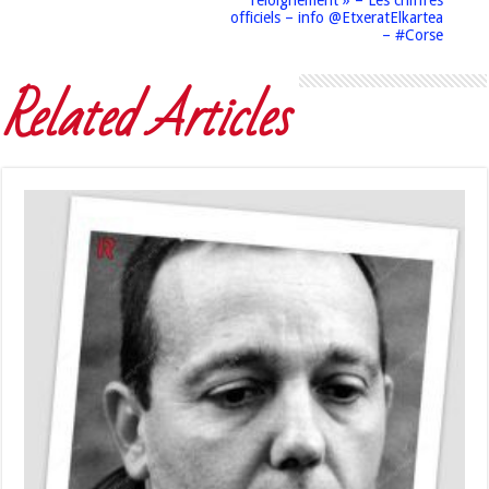
l’éloignement » – Les chiffres
officiels – info @EtxeratElkartea
– #Corse
Related Articles