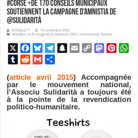
#corse +de 170 conseils municipaux
soutiennent la campagne d’Amnistia de
@Sulidarità
AnToFpcL™
19 novembre 2020
Antofpcl
,
Le fil rouge de la rédaction 2021
,
nostrastoria
,
Presos
X
F
Bl
T
S
E
C
M
Pi
W
ac
u
el
n
m
o
as
nt
h
T
R
G
P
e
es
e
a
ai
p
to
er
at
u
e
m
ar
b
ky
gr
p
l
y
d
es
s
(
article avril 2015
) Accompagnée
m
d
ai
ta
par le mouvement national,
o
a
c
Li
o
t
p
bl
di
l
g
l’Associu Sulidarità a toujours été
o
m
h
n
n
p
r
t
er
à la pointe de la revendication
k
at
k
politico-humanitaire.