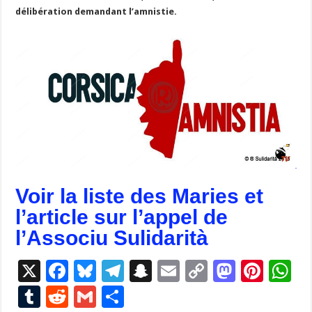
délibération demandant l’amnistie.
Voir la liste des Maries et
l’article sur l’appel de
l’Associu Sulidarità
X
F
Bl
T
S
E
C
M
Pi
W
ac
u
el
n
m
o
as
nt
h
T
R
G
P