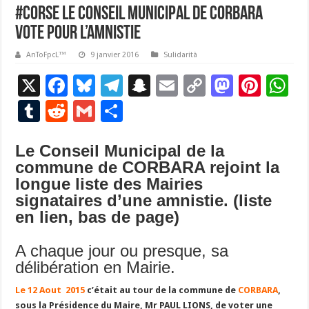
#Corse Le Conseil Municipal de CORBARA
vote pour l’Amnistie
AnToFpcL™
9 janvier 2016
Sulidarità
X
F
Bl
T
S
E
C
M
Pi
W
ac
u
el
n
m
o
as
nt
h
T
R
G
P
e
es
e
a
ai
p
to
er
at
u
e
m
ar
b
ky
gr
p
l
y
d
es
s
Le Conseil Municipal de la
m
d
ai
ta
commune de CORBARA rejoint la
o
a
c
Li
o
t
p
bl
di
l
g
longue liste des Mairies
o
m
h
n
n
p
r
t
er
signataires d’une amnistie. (liste
k
at
k
en lien, bas de page)
A chaque jour ou presque, sa
délibération en Mairie.
Le 12 Aout 2015
c’était au tour de la commune de
CORBARA
,
sous la Présidence du Maire
, Mr
PAUL LIONS
, de voter une