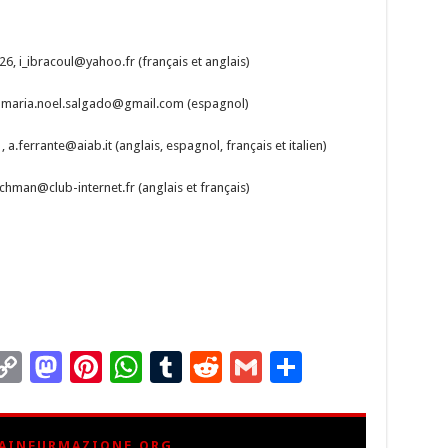
26,
i_ibracoul@yahoo.fr
(français et anglais)
,
maria.noel.salgado@gmail.com
(espagnol)
1,
a.ferrante@aiab.it
(anglais, espagnol, français et italien)
tchman@club-internet.fr
(anglais et français)
C
M
Pi
W
T
R
G
P
m
o
as
nt
h
u
e
m
ar
i
p
to
er
at
m
d
ai
ta
AINFURMAZIONE.ORG