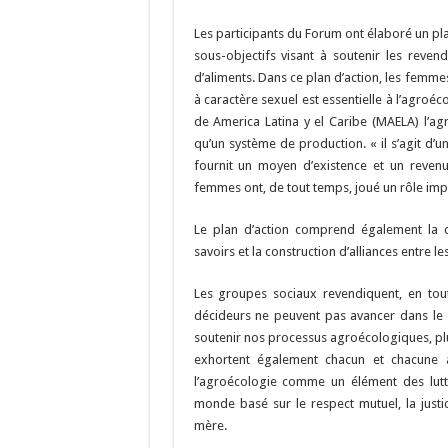
Les participants du Forum ont élaboré un pl
sous-objectifs visant à soutenir les reven
d’aliments. Dans ce plan d’action, les femmes
à caractère sexuel est essentielle à l’agro
de America Latina y el Caribe (MAELA) l’ag
qu’un système de production. « il s’agit d’
fournit un moyen d’existence et un revenu
femmes ont, de tout temps, joué un rôle impo
Le plan d’action comprend également la c
savoirs et la construction d’alliances entre l
Les groupes sociaux revendiquent, en toute
décideurs ne peuvent pas avancer dans le 
soutenir nos processus agroécologiques, plut
exhortent également chacun et chacune à 
l’agroécologie comme un élément des lutt
monde basé sur le respect mutuel, la justice
mère.