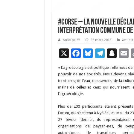
#corse – La nouvelle décla
interprétation commune de 
AnToFpcL™
25 mars 2015
actualit
X
F
Bl
T
S
E
ac
u
el
n
« L’agroécologie est politique ; elle nous 
e
es
e
a
a
pouvoir de nos sociétés. Nous devons place
b
ky
gr
p
l
territoires, de l’eau, des savoirs, de la cu
mains de celles et ceux qui nourrissent l
o
a
c
l’agroécologie.
o
m
h
Plus de 200 participants étaient présents
k
at
Forum, qui s’est tenu à Nyéléni, au Mali du 2
27 février dernier, ils représentaient 
organisations de paysan-nes, de peup
autochtones, de travailleurs agricol