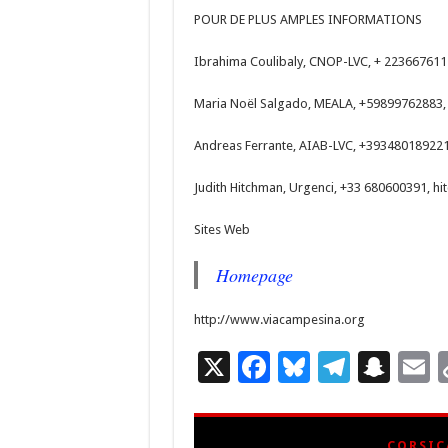
POUR DE PLUS AMPLES INFORMATIONS
Ibrahima Coulibaly, CNOP-LVC, + 223667611
Maria Noël Salgado, MEALA, +59899762883
Andreas Ferrante, AIAB-LVC, +39348018922
Judith Hitchman, Urgenci, +33 680600391,
hi
Sites Web
Homepage
http://www.viacampesina.org
X
F
Bl
T
S
E
ac
u
el
n
e
es
e
a
a
CORSIC