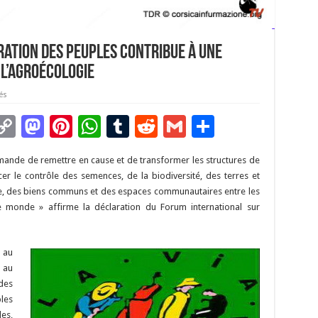
ration des peuples contribue à une
l’agroécologie
és
C
M
Pi
W
T
R
G
P
m
o
as
nt
h
u
e
m
ar
demande de remettre en cause et de transformer les structures de
i
p
to
er
at
m
d
ai
ta
r le contrôle des semences, de la biodiversité, des terres et
y
d
es
sA
bl
di
l
g
lture, des biens communs et des espaces communautaires entre les
e monde » affirme la déclaration du Forum international sur
Li
o
t
p
r
t
er
n
n
p
 au
k
3 au
des
les
es,