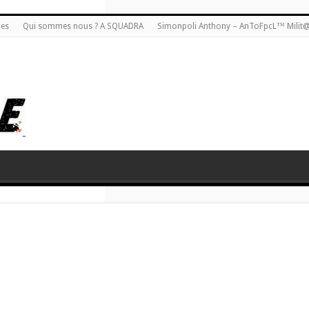
ies
Qui sommes nous ? A SQUADRA
Simonpoli Anthony – AnToFpcL™ Milit