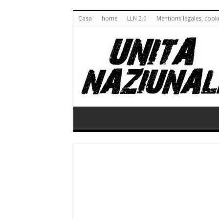
Casa
home
LLN 2.0
Mentions légales, cook