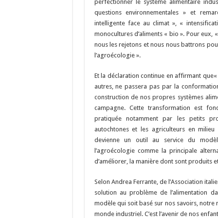
perfectionner le système alimentaire ind
questions environnementales » et remarq
intelligente face au climat », « intensifi
monocultures d’aliments « bio ». Pour eux, 
nous les rejetons et nous nous battrons pou
l’agroécologie ».
Et la déclaration continue en affirmant que« 
autres, ne passera pas par la conformation
construction de nos propres systèmes alimen
campagne. Cette transformation est fond
pratiquée notamment par les petits prod
autochtones et les agriculteurs en milie
devienne un outil au service du modèle
l’agroécologie comme la principale alte
d’améliorer, la manière dont sont produits e
Selon Andrea Ferrante, de l’Association itali
solution au problème de l’alimentation d
modèle qui soit basé sur nos savoirs, notre 
monde industriel. C’est l’avenir de nos enfants