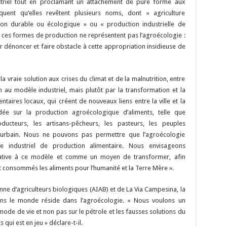
ustriel tout en proclamant un attachement de pure forme aux
uent qu‘elles revêtent plusieurs noms, dont « agriculture
cation durable ou écologique » ou « production industrielle de
« ces formes de production ne représentent pas l’agroécologie :
r dénoncer et faire obstacle à cette appropriation insidieuse de
la vraie solution aux crises du climat et de la malnutrition, entre
 au modèle industriel, mais plutôt par la transformation et la
taires locaux, qui créent de nouveaux liens entre la ville et la
ée sur la production agroécologique d’aliments, telle que
ucteurs, les artisans-pêcheurs, les pasteurs, les peuples
u urbain. Nous ne pouvons pas permettre que l’agroécologie
 industriel de production alimentaire. Nous envisageons
rnative à ce modèle et comme un moyen de transformer, afin
t consommés les aliments pour l’humanité et la Terre Mère ».
enne d’agriculteurs biologiques (AIAB) et de La Via Campesina, la
ans le monde réside dans l’agroécologie. « Nous voulons un
mode de vie et non pas sur le pétrole et les fausses solutions du
 qui est en jeu » déclare-t-il.