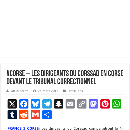
#corse – Les dirigeants du Corssad en Corse
devant le tribunal correctionnel
AnToFpcL™
24 mars 2015
actualités
X
F
Bl
T
S
E
C
M
Pi
W
ac
u
el
n
m
o
as
nt
h
T
R
G
P
e
es
e
a
ai
p
to
er
at
u
e
m
ar
(
FRANCE 3 CORSE
) Les dirigeants du Corssad comparaîtront le 14