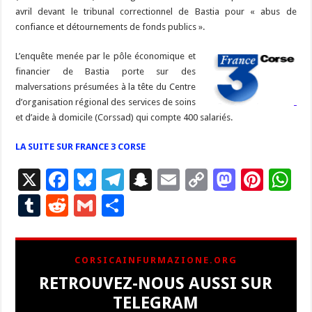
b
ky
gr
p
l
y
d
es
s
m
d
ai
ta
avril devant le tribunal correctionnel de Bastia pour « abus de
o
a
c
Li
o
t
p
bl
di
l
g
confiance et détournements de fonds publics ».
o
m
h
n
n
p
r
t
er
L’enquête menée par le pôle économique et
k
at
k
financier de Bastia porte sur des
malversations présumées à la tête du Centre
d’organisation régional des services de soins
et d’aide à domicile (Corssad) qui compte 400 salariés.
LA SUITE SUR FRANCE 3 CORSE
X
F
Bl
T
S
E
C
M
Pi
W
ac
u
el
n
m
o
as
nt
h
T
R
G
P
e
es
e
a
ai
p
to
er
at
u
e
m
ar
b
ky
gr
p
l
y
d
es
s
m
d
ai
ta
CORSICAINFURMAZIONE.ORG
o
a
c
Li
o
t
p
bl
di
l
g
RETROUVEZ-NOUS AUSSI SUR
o
m
h
n
n
p
r
t
er
TELEGRAM