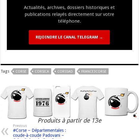
k
at
k
Actualités, archives, dossiers historiques et
publications relayés directement sur votre
téléphone.
REJOINDRE LE CANAL TELEGRAM →
Tags
CORSE
CORSICA
CORSSAD
FRANCE3CORSE
Produits à partir de 13e
Previous
#Corse – Départementales :
coude-à-coude Padovani –