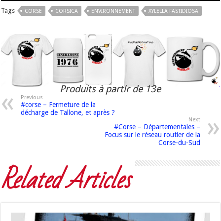
Tags
CORSE
CORSICA
ENVIRONNEMENT
XYLELLA FASTIDIOSA
Produits à partir de 13e
Previous
#corse – Fermeture de la
décharge de Tallone, et après ?
Next
#Corse – Départementales –
Focus sur le réseau routier de la
Corse-du-Sud
Related Articles