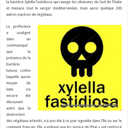
m
d
ai
ta
la bactérie Xylella Fastidiosa qui ravage les oliveraies du Sud de l’Italie
o
a
c
Li
o
t
p
bl
di
l
g
et menace tout le verger méditerranéen, mais aussi quelque 200
o
m
h
n
n
p
autres espèces de végétaux.
r
t
er
k
at
k
La préfecture
a souligné
dans un
communiqué
que la
présence de la
bactérie
tueuse, contre
laquelle aucun
moyen de
lutte n’a
encore été
découvert
autre que la
destruction
des végétaux infectés, n’a pas été à ce jour signalée dans l’île ou sur le
continent français. Elle a indiqué que les service de l’Etat « ont renforcé