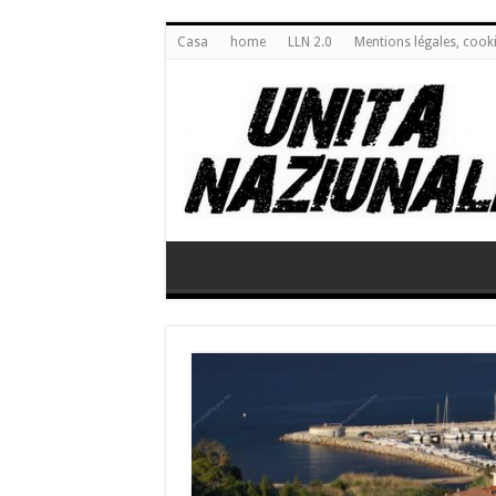
Casa
home
LLN 2.0
Mentions légales, cook