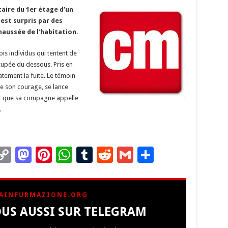
y
d
es
sA
bl
di
l
g
aire du 1er étage d’un
Li
o
t
p
r
t
er
est surpris par des
n
n
p
aussée de l’habitation.
k
ois individus qui tentent de
cupée du dessous. Pris en
atement la fuite. Le témoin
ue son courage, se lance
nt que sa compagne appelle
.
C
M
Pi
W
T
R
G
P
m
o
as
nt
h
u
e
m
ar
i
p
to
er
at
m
d
ai
ta
AINFURMAZIONE.ORG
y
d
es
sA
bl
di
l
g
US AUSSI SUR TELEGRAM
Li
o
t
p
r
t
er