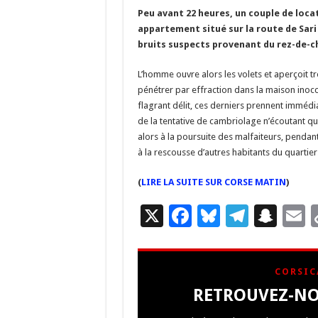
b
ky
gr
p
l
Peu avant 22 heures, un couple de locat
o
a
c
appartement situé sur la route de Sari 
o
m
h
bruits suspects provenant du rez-de-ch
k
at
L’homme ouvre alors les volets et aperçoit tr
pénétrer par effraction dans la maison inoc
flagrant délit, ces derniers prennent immédi
de la tentative de cambriolage n’écoutant q
alors à la poursuite des malfaiteurs, penda
à la rescousse d’autres habitants du quartier
(
LIRE LA SUITE SUR CORSE MATIN
)
X
F
Bl
T
S
E
ac
u
el
n
e
es
e
a
a
CORSIC
b
ky
gr
p
l
RETROUVEZ-NO
o
a
c