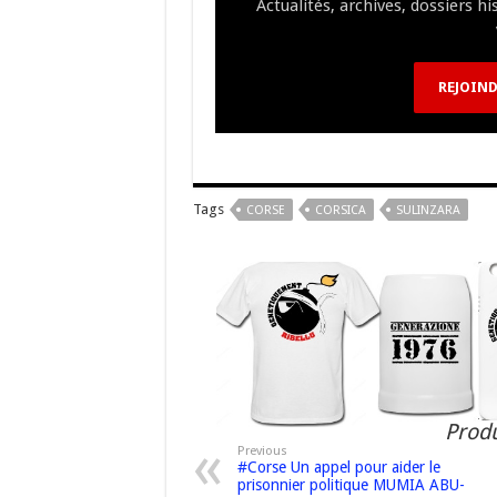
Actualités, archives, dossiers h
o
m
h
k
at
REJOIND
Tags
CORSE
CORSICA
SULINZARA
Produ
Previous
#Corse Un appel pour aider le
prisonnier politique MUMIA ABU-