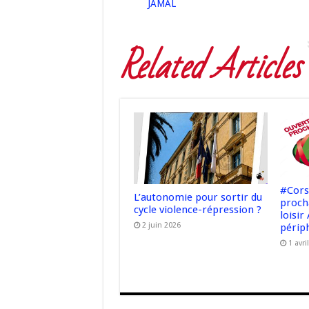
JAMAL
Related Articles
#Cors
L’autonomie pour sortir du
proch
cycle violence-répression ?
loisir
2 juin 2026
périph
1 avri