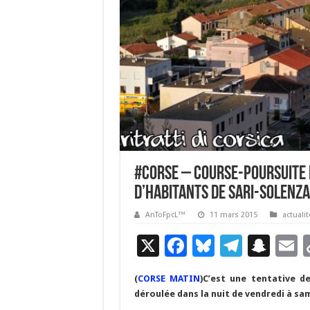
#corse – Course-poursuite 
d’habitants de Sari-Solenz
AnToFpcL™
11 mars 2015
actualit
X
F
Bl
T
S
E
ac
u
el
n
(
CORSE MATIN
)C’est une tentative d
e
es
e
a
a
déroulée dans la nuit de vendredi à sam