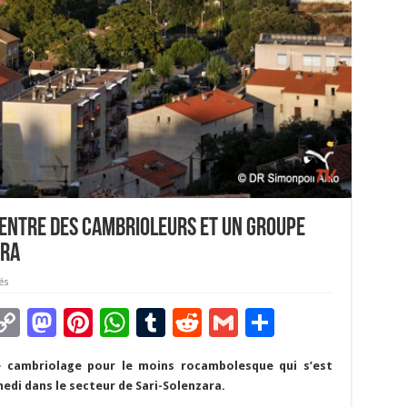
entre des cambrioleurs et un groupe
ara
és
C
M
Pi
W
T
R
G
P
m
o
as
nt
h
u
e
m
ar
e cambriolage pour le moins rocambolesque qui s’est
i
p
to
er
at
m
d
ai
ta
edi dans le secteur de Sari-Solenzara.