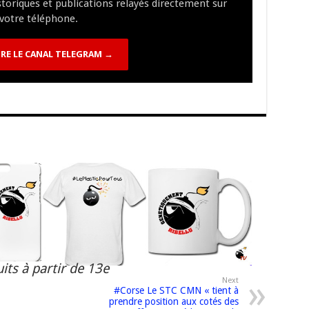
istoriques et publications relayés directement sur
n
n
p
votre téléphone.
k
RE LE CANAL TELEGRAM →
its à partir de 13e
Next
#Corse Le STC CMN « tient à
prendre position aux cotés des