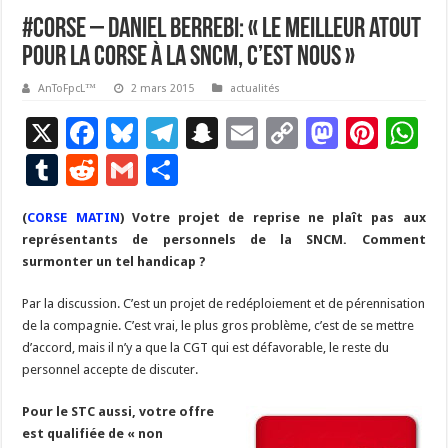
#Corse – Daniel Berrebi: « Le meilleur atout
pour la Corse à la SNCM, c’est nous »
AnToFpcL™
2 mars 2015
actualités
X
F
Bl
T
S
E
C
M
Pi
W
ac
u
el
n
m
o
as
nt
h
T
R
G
P
e
es
e
a
ai
p
to
er
at
u
e
m
ar
(
CORSE MATIN
b
) Votre projet de reprise ne plaît pas aux
ky
gr
p
l
y
d
es
s
m
d
ai
ta
représentants de personnels de la SNCM. Comment
o
a
c
Li
o
t
p
bl
di
l
g
surmonter un tel handicap ?
o
m
h
n
n
p
r
t
er
Par la discussion. C’est un projet de redéploiement et de pérennisation
k
at
k
de la compagnie. C’est vrai, le plus gros problème, c’est de se mettre
d’accord, mais il n’y a que la CGT qui est défavorable, le reste du
personnel accepte de discuter.
Pour le STC aussi, votre offre
est qualifiée de « non