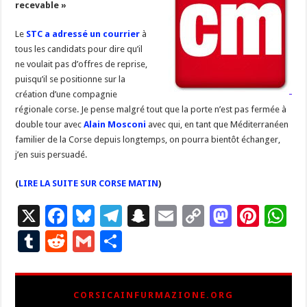
recevable »
Le
STC a adressé un courrier
à
tous les candidats pour dire qu’il
ne voulait pas d’offres de reprise,
puisqu’il se positionne sur la
création d’une compagnie
régionale corse. Je pense malgré tout que la porte n’est pas fermée à
double tour avec
Alain Mosconi
avec qui, en tant que Méditerranéen
familier de la Corse depuis longtemps, on pourra bientôt échanger,
j’en suis persuadé.
(
LIRE LA SUITE SUR CORSE MATIN
)
X
F
Bl
T
S
E
C
M
Pi
W
ac
u
el
n
m
o
as
nt
h
T
R
G
P
e
es
e
a
ai
p
to
er
at
u
e
m
ar
b
ky
gr
p
l
y
d
es
s
m
d
ai
ta
CORSICAINFURMAZIONE.ORG
o
a
c
Li
o
t
p