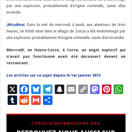
par une explosion, probablement d’origine criminelle, suivie d’un
incendie
(
Alcudina
) Dans la nuit de mercredi à jeudi, aux alentours de trois
heures, un hôtel situé dans le village de Zonza a été endommagé par
une explosion, probablement d’origine criminelle, suivie d’un incendie.
Mercredi, en Haute-Corse, à Corte, un engin explosif qui
n’avait pas fonctionné avait été découvert devant un
restaurant.
Les articles sur ce sujet depuis le 1er janvier 2015
X
F
Bl
T
S
E
C
M
Pi
W
ac
u
el
n
m
o
as
nt
h
T
R
G
P
e
es
e
a
ai
p
to
er
at
u
e
m
ar
b
ky
gr
p
l
y
d
es
s
m
d
ai
ta
CORSICAINFURMAZIONE.ORG
o
a
c
Li
o
t
p
bl
di
l
g