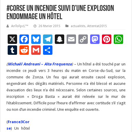
#corse Un incendie suivi d’une explosion
endommage un Hôtel
AnToFpcL™
26 février 2015
actualités
,
Attentat2015
X
F
Bl
T
S
E
C
M
Pi
W
ac
u
el
n
m
o
as
nt
h
T
R
G
P
e
es
e
a
ai
p
to
er
at
u
e
m
ar
(
Michaël Andreani – Alta Frequenza
b
ky
gr
p
) –
l
Un hôtel a été touché par un
y
d
es
s
m
d
ai
ta
incendie ce jeudi vers 3 heures du matin en Corse-du-Sud, sur la
o
a
c
Li
o
t
p
bl
di
l
g
commune de Zonza. Un feu qui aurait ensuite causé explosion,
o
m
h
n
n
p
engendrant des dégâts matériels. Personne n’a été blessé et aucune
r
t
er
évacuation des lieux n’a été nécessaire. Selon certaines sources, une
k
at
k
inscription « Droga Basta » aurait été relevée sur le mur de
l’établissement. Difficile pour l’heure d’affirmer avec certitude s’il s’agit
ou non d’un incendie criminel. Une enquête est ouverte.
(
France3Cor
se
) Un hôtel