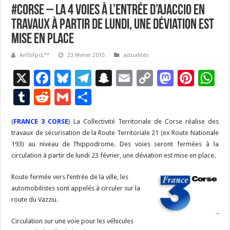
#Corse – La 4 voies à l’entrée d’Ajaccio en
travaux à partir de lundi, une déviation est
mise en place
AnToFpcL™
23 février 2015
actualités
X
F
Bl
T
S
E
C
M
Pi
W
ac
u
el
n
m
o
as
nt
h
T
R
G
P
e
es
e
a
ai
p
to
er
at
u
e
m
ar
(
FRANCE 3 CORSE
b
) La Collectivité Territoriale de Corse réalise des
ky
gr
p
l
y
d
es
s
m
d
ai
ta
travaux de sécurisation de la Route Territoriale 21 (ex Route Nationale
o
a
c
Li
o
t
p
bl
di
l
g
193) au niveau de l’hippodrome. Des voies seront fermées à la
o
m
h
n
n
p
circulation à partir de lundi 23 février, une déviation est mise en place.
r
t
er
k
at
k
Route fermée vers l’entrée de la ville, les
automobilistes sont appelés à circuler sur la
route du Vazziu.
Circulation sur une voie pour les véhicules