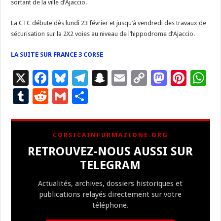
sortant de la ville d’Ajaccio.
La CTC débute dès lundi 23 février et jusqu’à vendredi des travaux de
sécurisation sur la 2X2 voies au niveau de l’hippodrome d’Ajaccio.
LA SUITE SUR FRANCE 3 CORSE
X
F
Bl
T
S
E
C
M
Pi
W
ac
u
el
n
m
o
as
nt
h
T
R
G
P
e
es
e
a
ai
p
to
er
at
u
e
m
ar
b
ky
gr
p
l
y
d
es
s
m
d
ai
ta
CORSICAINFURMAZIONE.ORG
o
a
c
Li
o
t
p
bl
di
l
g
RETROUVEZ-NOUS AUSSI SUR
o
m
h
n
n
p
r
t
er
TELEGRAM
k
at
k
Actualités, archives, dossiers historiques et
publications relayés directement sur votre
téléphone.